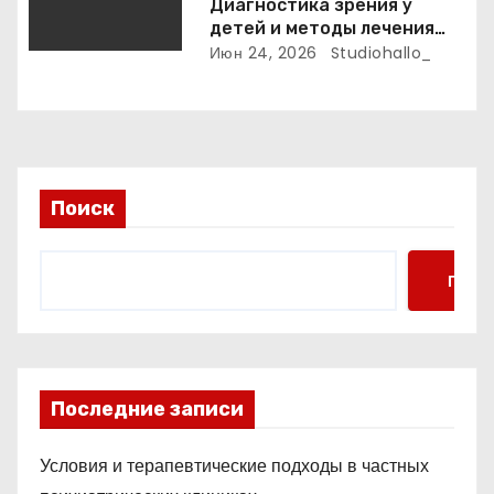
Диагностика зрения у
детей и методы лечения
детской близорукости,
Июн 24, 2026
Studiohallo_
косоглазия и амблиопии
Поиск
Поис
Последние записи
Условия и терапевтические подходы в частных