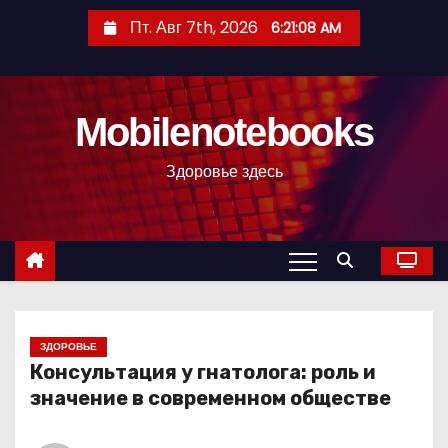
П
Пт. Авг 7th, 2026
6:21:09 AM
е
р
е
Mobilenotebooks
й
т
Здоровье здесь
и
к
с
о
д
е
р
ЗДОРОВЬЕ
Консультация у гнатолога: роль и
ж
значение в современном обществе
и
м