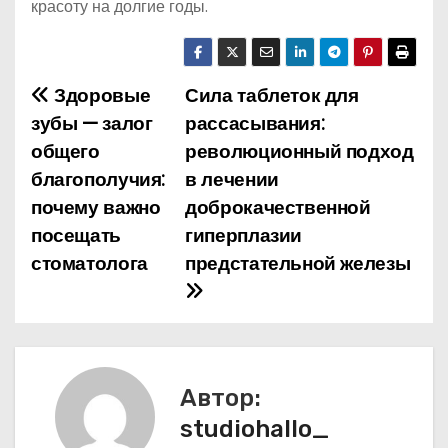
красоту на долгие годы.
Здоровые
Сила таблеток для
Н
зубы — залог
рассасывания:
а
общего
революционный подход
благополучия:
в лечении
в
почему важно
доброкачественной
и
посещать
гиперплазии
стоматолога
предстательной железы
г
а
ц
и
Автор:
studiohallo_
я