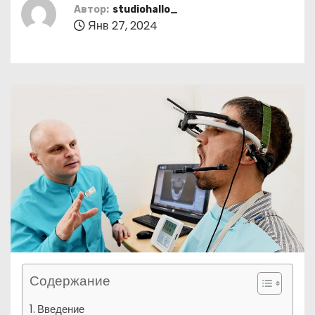
о
Автор:
studiohallo_
Янв 27, 2024
м
у
Содержание
Введение