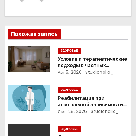
п
о
з
Похожая запись
а
ЗДОРОВЬЕ
п
Условия и терапевтические
подходы в частных
и
психиатрических клиниках
Авг 5, 2026
Studiohallo_
с
ЗДОРОВЬЕ
я
Реабилитация при
алкогольной зависимости:
м
индивидуальные
Июн 28, 2026
Studiohallo_
программы, психотерапия и
ресоциализация при
ЗДОРОВЬЕ
анонимном подходе