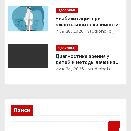
и
ЗДОРОВЬЕ
Реабилитация при
с
алкогольной зависимости:
индивидуальные
Июн 28, 2026
Studiohallo_
я
программы, психотерапия и
ресоциализация при
м
ЗДОРОВЬЕ
анонимном подходе
Диагностика зрения у
детей и методы лечения
детской близорукости,
Июн 24, 2026
Studiohallo_
косоглазия и амблиопии
Поиск
Поис