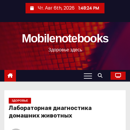
П
Чт. Авг 6th, 2026
1:48:25 PM
е
р
е
Mobilenotebooks
й
т
Здоровье здесь
и
к
с
о
д
е
р
ЗДОРОВЬЕ
Лабораторная диагностика
ж
домашних животных
и
м