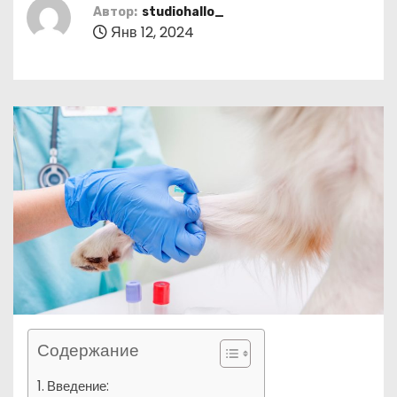
о
Автор:
studiohallo_
Янв 12, 2024
м
у
Содержание
Введение: