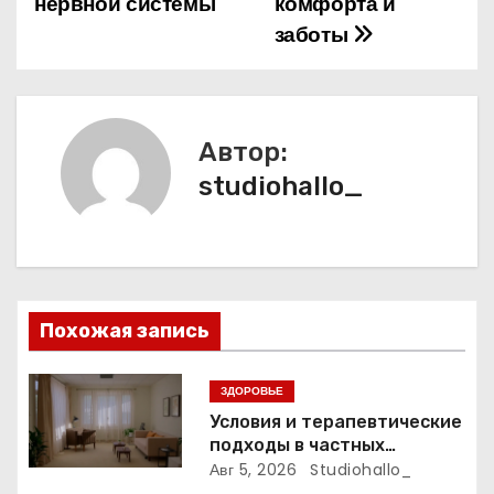
нервной системы
комфорта и
и
заботы
г
а
Автор:
ц
studiohallo_
и
я
п
Похожая запись
о
з
ЗДОРОВЬЕ
Условия и терапевтические
а
подходы в частных
психиатрических клиниках
Авг 5, 2026
Studiohallo_
п