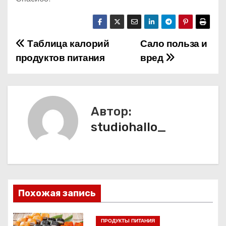
Таблица калорий
Сало польза и
Н
продуктов питания
вред
а
в
и
Автор:
studiohallo_
г
а
ц
и
Похожая запись
я
ПРОДУКТЫ ПИТАНИЯ