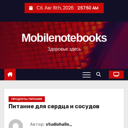
П
Сб. Авг 8th, 2026
2:57:51 AM
е
р
е
Mobilenotebooks
й
т
Здоровье здесь
и
к
с
о
д
е
р
ПРОДУКТЫ ПИТАНИЯ
Питание для сердца и сосудов
ж
и
м
Автор:
studiohallo_