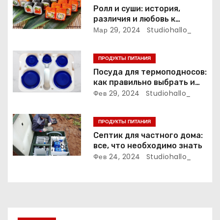
п
Ролл и суши: история,
различия и любовь к
о
японской кухне
Мар 29, 2024
Studiohallo_
з
ПРОДУКТЫ ПИТАНИЯ
а
Посуда для термоподносов:
как правильно выбрать и
п
использовать
Фев 29, 2024
Studiohallo_
и
ПРОДУКТЫ ПИТАНИЯ
с
Септик для частного дома:
все, что необходимо знать
я
Фев 24, 2024
Studiohallo_
м