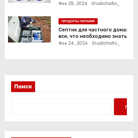
п
использовать
Фев 29, 2024
Studiohallo_
и
ПРОДУКТЫ ПИТАНИЯ
с
Септик для частного дома:
все, что необходимо знать
я
Фев 24, 2024
Studiohallo_
м
Поиск
Поис