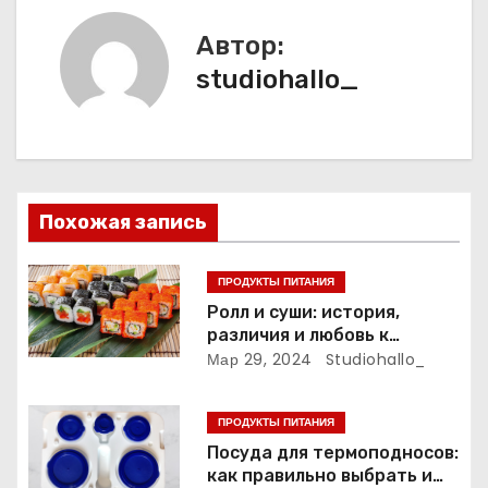
и
Автор:
studiohallo_
г
а
ц
и
Похожая запись
я
ПРОДУКТЫ ПИТАНИЯ
п
Ролл и суши: история,
различия и любовь к
о
японской кухне
Мар 29, 2024
Studiohallo_
з
ПРОДУКТЫ ПИТАНИЯ
а
Посуда для термоподносов:
как правильно выбрать и