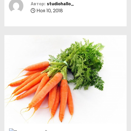
о
Автор:
studiohallo_
Ноя 10, 2018
м
у