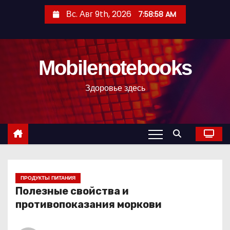
П
Вс. Авг 9th, 2026
7:58:59 AM
е
р
е
Mobilenotebooks
й
т
Здоровье здесь
и
к
с
о
д
е
р
ПРОДУКТЫ ПИТАНИЯ
Полезные свойства и
ж
противопоказания моркови
и
м