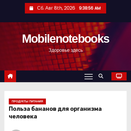
П
Сб. Авг 8th, 2026
9:38:57 AM
е
р
е
Mobilenotebooks
й
т
Здоровье здесь
и
к
с
о
д
е
р
ПРОДУКТЫ ПИТАНИЯ
Польза бананов для организма
ж
человека
и
м