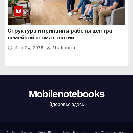
Структура и принципы работы центра
семейной стоматологии
Июн 24, 2026
Studiohallo_
Mobilenotebooks
Здоровье здесь
Сайт работает на WordPress
|
Тема: Newses, автор
Themeansar