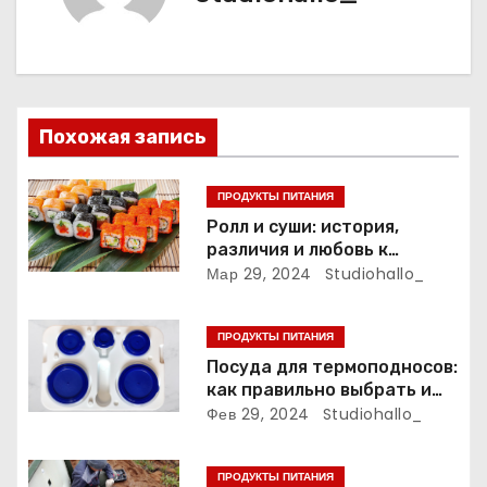
г
а
ц
и
Похожая запись
я
ПРОДУКТЫ ПИТАНИЯ
п
Ролл и суши: история,
различия и любовь к
о
японской кухне
Мар 29, 2024
Studiohallo_
з
ПРОДУКТЫ ПИТАНИЯ
а
Посуда для термоподносов:
как правильно выбрать и
п
использовать
Фев 29, 2024
Studiohallo_
и
ПРОДУКТЫ ПИТАНИЯ