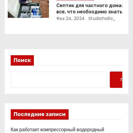
с
Септик для частного дома:
все, что необходимо знать
я
Фев 24, 2024
Studiohallo_
м
Поиск
Поис
Последние записи
Как работает компрессорный водородный