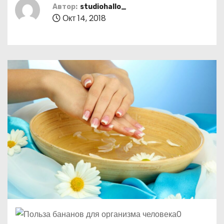
о
Автор:
studiohallo_
Окт 14, 2018
м
у