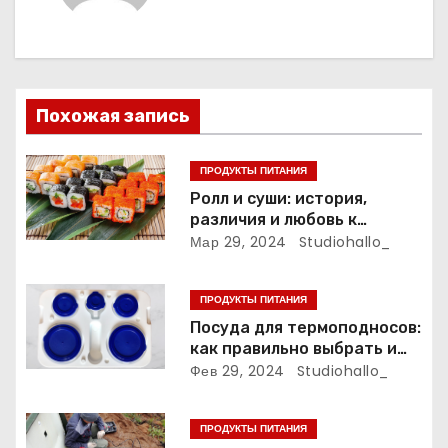
ц
и
я
Похожая запись
п
ПРОДУКТЫ ПИТАНИЯ
о
Ролл и суши: история,
различия и любовь к
з
японской кухне
Мар 29, 2024
Studiohallo_
а
ПРОДУКТЫ ПИТАНИЯ
п
Посуда для термоподносов:
как правильно выбрать и
и
использовать
Фев 29, 2024
Studiohallo_
с
ПРОДУКТЫ ПИТАНИЯ
я