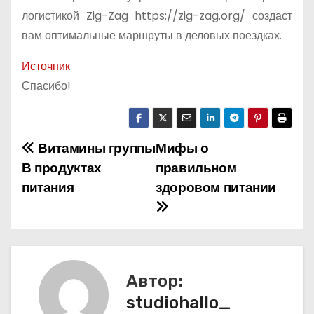
логистикой Zig-Zag https://zig-zag.org/ создаст
вам оптимальные маршруты в деловых поездках.
Источник
Спасибо!
Витамины группы
Мифы о
Н
В продуктах
правильном
а
питания
здоровом питании
в
и
г
Автор:
а
studiohallo_