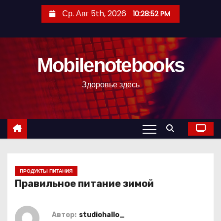
П
Ср. Авг 5th, 2026
10:28:54 PM
е
р
е
Mobilenotebooks
й
т
Здоровье здесь
и
к
с
о
д
е
р
ПРОДУКТЫ ПИТАНИЯ
Правильное питание зимой
ж
и
м
Автор:
studiohallo_