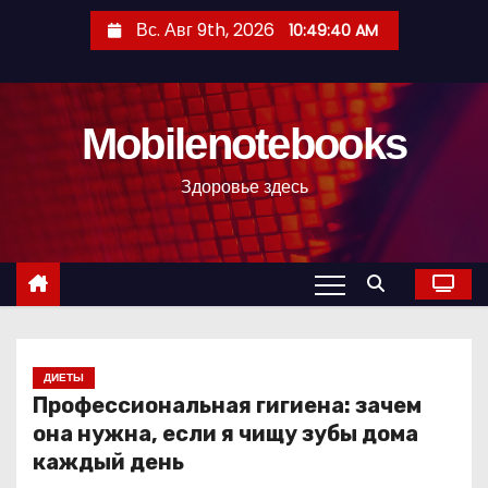
П
Вс. Авг 9th, 2026
10:49:41 AM
е
р
е
Mobilenotebooks
й
т
Здоровье здесь
и
к
с
о
д
е
р
ДИЕТЫ
Профессиональная гигиена: зачем
ж
она нужна, если я чищу зубы дома
и
каждый день
м