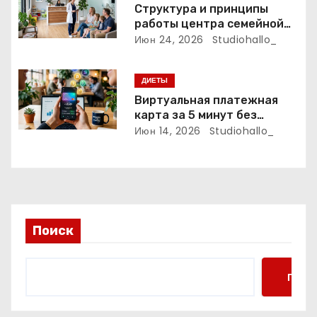
с
Структура и принципы
работы центра семейной
я
стоматологии
Июн 24, 2026
Studiohallo_
м
ДИЕТЫ
Виртуальная платежная
карта за 5 минут без
верификации и без участия
Июн 14, 2026
Studiohallo_
банков с пополнением
стейблкоинами
Поиск
Поис