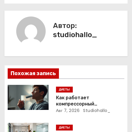
а
ц
Автор:
и
studiohallo_
я
п
о
Похожая запись
з
ДИЕТЫ
а
Как работает
компрессорный
п
водородный ингалятор
Авг 7, 2026
Studiohallo_
и
ДИЕТЫ