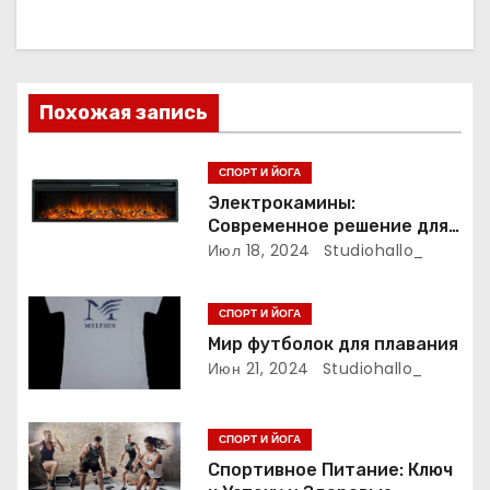
и
я
п
Похожая запись
о
СПОРТ И ЙОГА
з
Электрокамины:
Современное решение для
а
уюта и тепла
Июл 18, 2024
Studiohallo_
п
СПОРТ И ЙОГА
и
Мир футболок для плавания
Июн 21, 2024
Studiohallo_
с
я
СПОРТ И ЙОГА
Спортивное Питание: Ключ
м