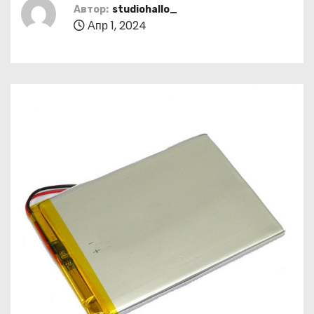
о
Автор:
studiohallo_
Апр 1, 2024
м
у