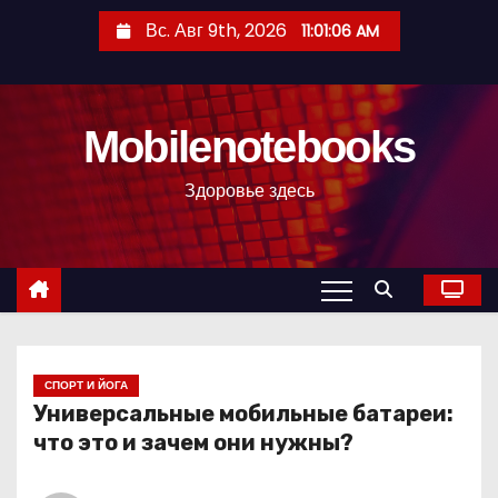
П
Вс. Авг 9th, 2026
11:01:07 AM
е
р
е
Mobilenotebooks
й
т
Здоровье здесь
и
к
с
о
д
е
р
СПОРТ И ЙОГА
Универсальные мобильные батареи:
ж
что это и зачем они нужны?
и
м