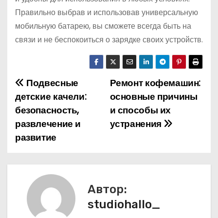
Правильно выбрав и использовав универсальную
мобильную батарею, вы сможете всегда быть на
связи и не беспокоиться о зарядке своих устройств.
Подвесные
Ремонт кофемашин:
Н
детские качели:
основные причины
а
безопасность,
и способы их
развлечение и
устранения
в
развитие
и
г
а
Автор:
studiohallo_
ц