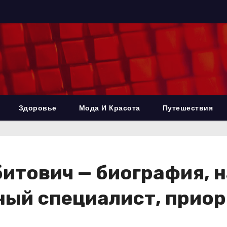
Здоровье
Мода И Красота
Путешествия
итович — биография, 
ный специалист, приор