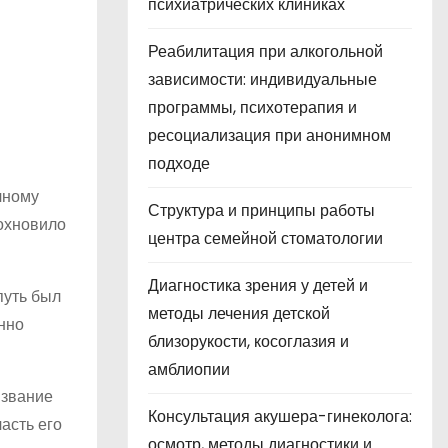
психиатрических клиниках
Реабилитация при алкогольной
зависимости: индивидуальные
программы, психотерапия и
ресоциализация при анонимном
подходе
чному
Структура и принципы работы
дохновило
центра семейной стоматологии
Диагностика зрения у детей и
путь был
методы лечения детской
нно
близорукости, косоглазия и
амблиопии
 звание
Консультация акушера-гинеколога:
асть его
осмотр, методы диагностики и