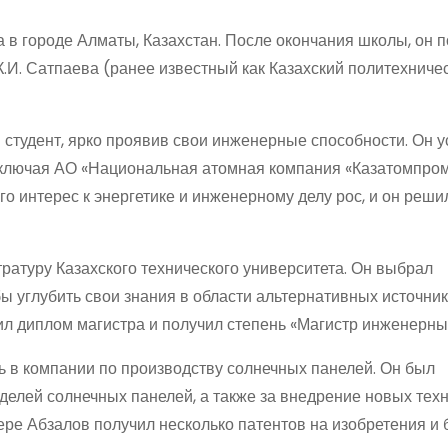
 в городе Алматы, Казахстан. После окончания школы, он п
К.И. Сатпаева (ранее известный как Казахский политехниче
 студент, ярко проявив свои инженерные способности. Он 
 включая АО «Национальная атомная компания «Казатомпро
го интерес к энергетике и инженерному делу рос, и он реши
ратуру Казахского технического университета. Он выбрал
ы углубить свои знания в области альтернативных источни
ил диплом магистра и получил степень «Магистр инженерных
ь в компании по производству солнечных панелей. Он был
делей солнечных панелей, а также за внедрение новых тех
ре Абзалов получил несколько патентов на изобретения и