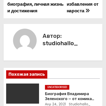
биография, личная жизнь
избавления от
в
и достижения
нароста
и
г
а
Автор:
studiohallo_
ц
и
я
п
Похожая запись
о
UNCATEGORISED
з
Биография Владимира
Зеленского — от комика
а
студии «Квартал 95» до
Апр 24, 2021
Studiohallo_