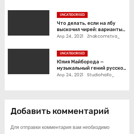
президента Украины — все
п
этапы его пути к власти и
UNCATEGORISED
личная жизнь
и
Что делать, если на лбу
выскочил чирей: варианты
с
лечения
Апр 24, 2021
Znakcomstva_
я
UNCATEGORISED
м
Юлия Майборода —
музыкальный гений русской
эстрады и победительница
Апр 24, 2021
Studiohallo_
международных конкурсов
Добавить комментарий
Для отправки комментария вам необходимо