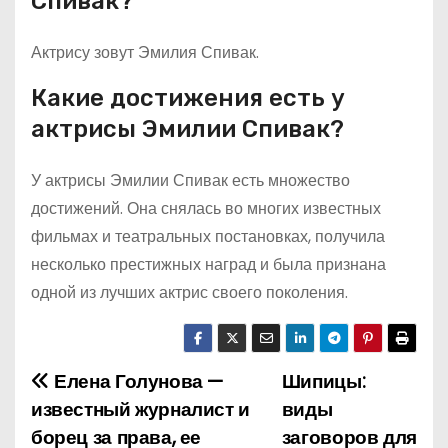
Спивак?
Актрису зовут Эмилия Спивак.
Какие достижения есть у
актрисы Эмилии Спивак?
У актрисы Эмилии Спивак есть множество
достижений. Она снялась во многих известных
фильмах и театральных постановках, получила
несколько престижных наград и была признана
одной из лучших актрис своего поколения.
Елена Голунова —
Шипицы:
Н
известный журналист и
виды
а
борец за права, ее
заговоров для