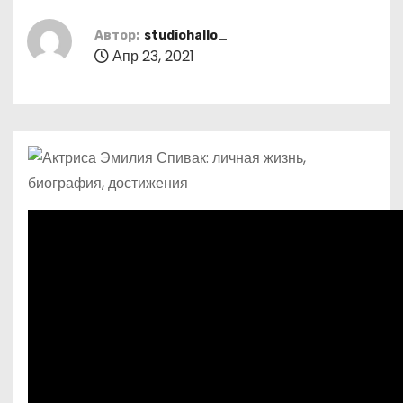
о
м
Автор:
studiohallo_
Апр 23, 2021
у