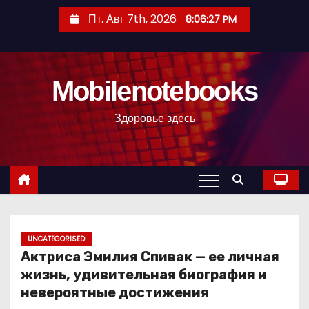
П
Пт. Авг 7th, 2026
8:06:28 PM
е
р
е
Mobilenotebooks
й
т
Здоровье здесь
и
к
с
о
д
е
р
UNCATEGORISED
Актриса Эмилия Спивак — ее личная
ж
жизнь, удивительная биография и
и
невероятные достижения
м