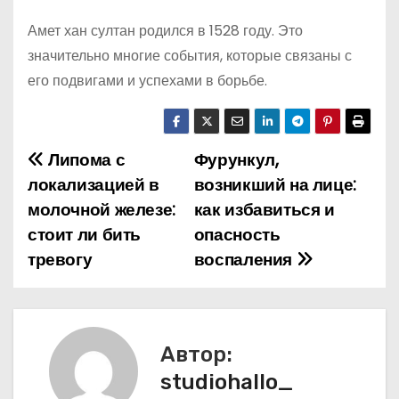
Амет хан султан родился в 1528 году. Это
значительно многие события, которые связаны с
его подвигами и успехами в борьбе.
Липома с
Фурункул,
Н
локализацией в
возникший на лице:
а
молочной железе:
как избавиться и
стоит ли бить
опасность
в
тревогу
воспаления
и
г
а
Автор:
studiohallo_
ц