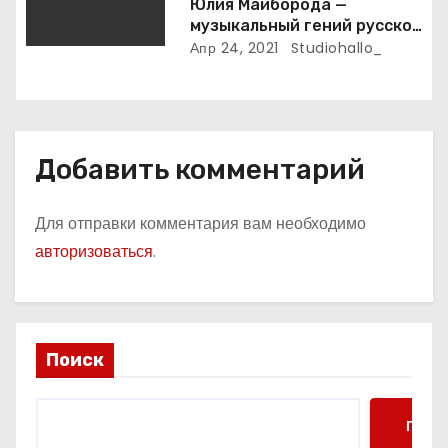
м
Юлия Майборода —
музыкальный гений русской
эстрады и победительница
Апр 24, 2021
Studiohallo_
международных конкурсов
Добавить комментарий
Для отправки комментария вам необходимо
авторизоваться
.
Поиск
Поис