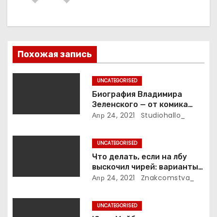
и
я
п
Похожая запись
о
UNCATEGORISED
з
Биография Владимира
Зеленского — от комика
а
студии «Квартал 95» до
Апр 24, 2021
Studiohallo_
президента Украины — все
п
этапы его пути к власти и
UNCATEGORISED
личная жизнь
и
Что делать, если на лбу
выскочил чирей: варианты
с
лечения
Апр 24, 2021
Znakcomstva_
я
UNCATEGORISED