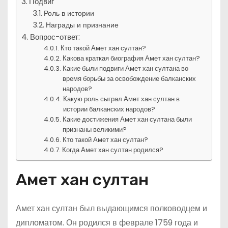
Подвиг
Роль в истории
Награды и признание
Вопрос-ответ:
Кто такой Амет хан султан?
Какова краткая биография Амет хан султан?
Какие были подвиги Амет хан султана во
время борьбы за освобождение балканских
народов?
Какую роль сыграл Амет хан султан в
истории балканских народов?
Какие достижения Амет хан султана были
признаны великими?
Кто такой Амет хан султан?
Когда Амет хан султан родился?
Амет хан султан
Амет хан султан был выдающимся полководцем и
дипломатом. Он родился в феврале 1759 года и