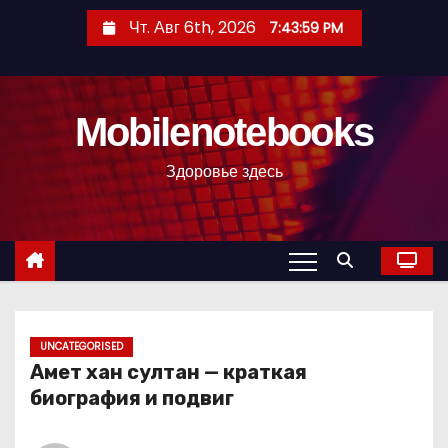
П
Чт. Авг 6th, 2026
7:44:00 PM
е
р
е
Mobilenotebooks
й
т
Здоровье здесь
и
к
с
о
д
е
р
UNCATEGORISED
Амет хан султан — краткая
ж
биография и подвиг
и
м