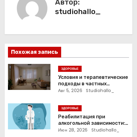
Автор:
г
studiohallo_
а
ц
и
Похожая запись
я
п
ЗДОРОВЬЕ
Условия и терапевтические
о
подходы в частных
психиатрических клиниках
Авг 5, 2026
Studiohallo_
з
а
ЗДОРОВЬЕ
Реабилитация при
п
алкогольной зависимости:
индивидуальные
Июн 28, 2026
Studiohallo_
и
программы, психотерапия и