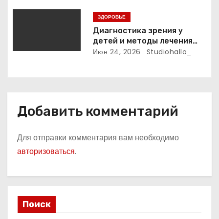
ресоциализация при
с
ЗДОРОВЬЕ
анонимном подходе
Диагностика зрения у
я
детей и методы лечения
детской близорукости,
Июн 24, 2026
Studiohallo_
м
косоглазия и амблиопии
Добавить комментарий
Для отправки комментария вам необходимо
авторизоваться
.
Поиск