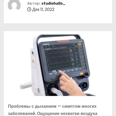
о
Автор:
studiohallo_
Дек 11, 2022
м
у
Проблемы с дыханием — симптом многих
заболеваний. Ощущение нехватки воздуха