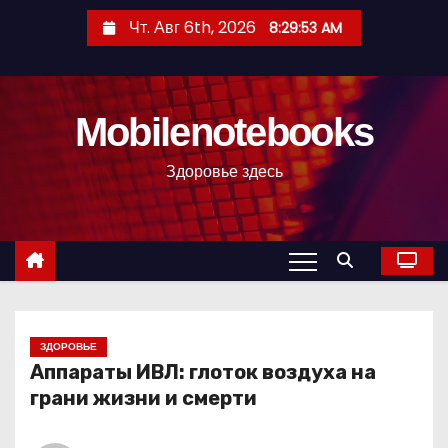
П
Чт. Авг 6th, 2026
8:29:54 AM
е
р
е
Mobilenotebooks
й
т
Здоровье здесь
и
к
с
о
д
е
р
ЗДОРОВЬЕ
Аппараты ИВЛ: глоток воздуха на
ж
грани жизни и смерти
и
м