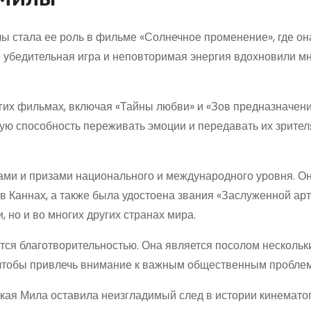
 стала ее роль в фильме «Солнечное променение», где он
 убедительная игра и неповторимая энергия вдохновили м
угих фильмах, включая «Тайны любви» и «Зов предназначени
ую способность переживать эмоции и передавать их зрител
ами и призами национального и международного уровня. О
 Каннах, а также была удостоена звания «Заслуженной арт
, но и во многих других странах мира.
тся благотворительностью. Она является посолом несколь
 чтобы привлечь внимание к важным общественным пробле
ская Мила оставила неизгладимый след в истории кинемато