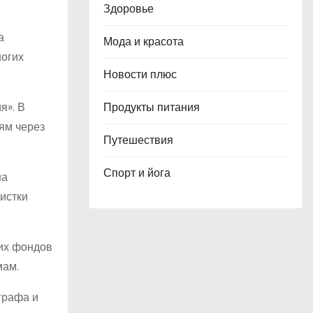
Здоровье
а
Мода и красота
ногих
Новости плюс
я». В
Продукты питания
ям через
Путешествия
Спорт и йога
на
истки
ких фондов
мам.
графа и