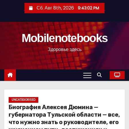
П
Сб. Авг 8th, 2026
9:43:03 PM
е
р
е
Mobilenotebooks
й
т
Здоровье здесь
и
к
с
о
д
е
р
UNCATEGORISED
Биография Алексея Дюмина —
ж
губернатора Тульской области — все,
и
что нужно знать о руководителе, его
м