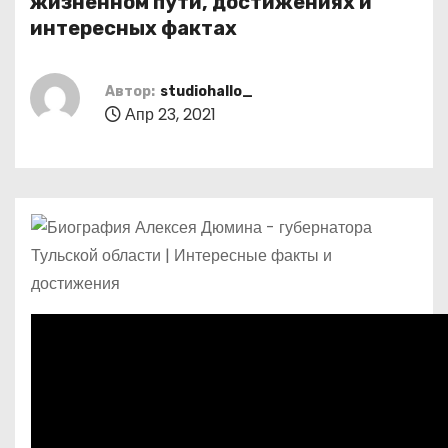
жизненном пути, достижениях и
о
интересных фактах
м
у
Автор:
studiohallo_
Апр 23, 2021