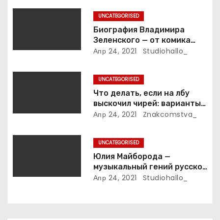
о
UNCATEGORISED
з
Биография Владимира
Зеленского — от комика
а
студии «Квартал 95» до
Апр 24, 2021
Studiohallo_
президента Украины — все
п
этапы его пути к власти и
UNCATEGORISED
личная жизнь
и
Что делать, если на лбу
выскочил чирей: варианты
с
лечения
Апр 24, 2021
Znakcomstva_
я
UNCATEGORISED
м
Юлия Майборода —
музыкальный гений русской
эстрады и победительница
Апр 24, 2021
Studiohallo_
международных конкурсов