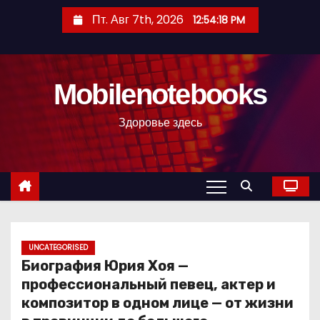
П
Пт. Авг 7th, 2026
12:54:19 PM
е
р
е
Mobilenotebooks
й
т
Здоровье здесь
и
к
с
о
д
е
р
UNCATEGORISED
Биография Юрия Хоя —
ж
профессиональный певец, актер и
и
композитор в одном лице — от жизни
м