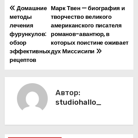
Домашние
Марк Твен — биография и
Н
методы
творчество великого
а
лечения
американского писателя
фурункулов:
романов-авантюр, в
в
обзор
которых поистине оживает
и
эффективных
дух Миссисипи
рецептов
г
а
ц
Автор:
и
studiohallo_
я
п