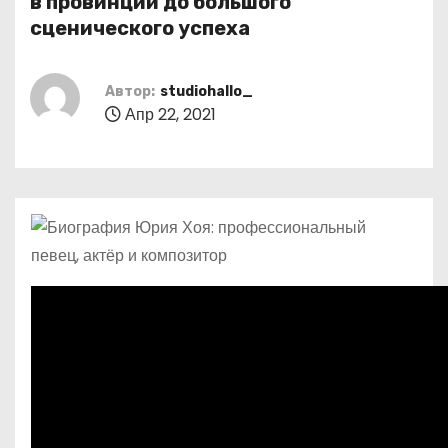
в провинции до большого
о
сценического успеха
м
у
Автор:
studiohallo_
Апр 22, 2021