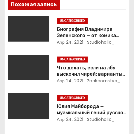
о
Похожая запись
з
UNCATEGORISED
а
Биография Владимира
Зеленского — от комика
п
студии «Квартал 95» до
Апр 24, 2021
Studiohallo_
президента Украины — все
и
этапы его пути к власти и
UNCATEGORISED
личная жизнь
с
Что делать, если на лбу
выскочил чирей: варианты
я
лечения
Апр 24, 2021
Znakcomstva_
м
UNCATEGORISED
Юлия Майборода —
музыкальный гений русской
эстрады и победительница
Апр 24, 2021
Studiohallo_
международных конкурсов