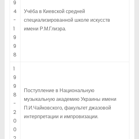
9
4
Учёба в Киевской средней
-
специализированной школе искусств
1
имени Р.М.Глиэра.
9
9
8
1
9
9
Поступление в Национальную
8
музыкальную академию Украины имени
-
П.И.Чайковского, факультет джазовой
2
интерпретации и импровизации.
0
0
2