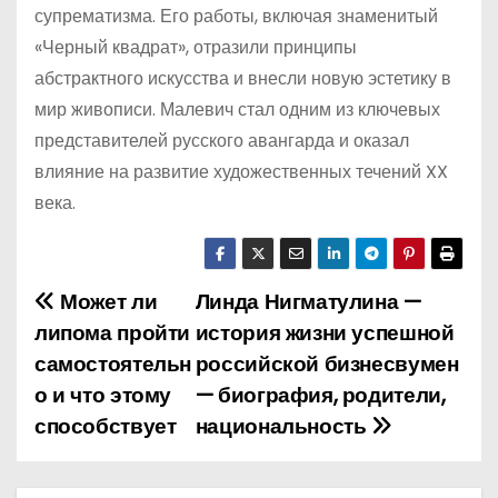
супрематизма. Его работы, включая знаменитый
«Черный квадрат», отразили принципы
абстрактного искусства и внесли новую эстетику в
мир живописи. Малевич стал одним из ключевых
представителей русского авангарда и оказал
влияние на развитие художественных течений XX
века.
Может ли
Линда Нигматулина —
Н
липома пройти
история жизни успешной
а
самостоятельн
российской бизнесвумен
о и что этому
— биография, родители,
в
способствует
национальность
и
г