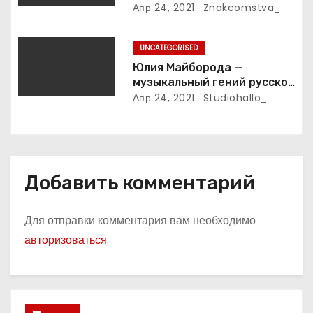
с
лечения
Апр 24, 2021
Znakcomstva_
я
UNCATEGORISED
м
Юлия Майборода —
музыкальный гений русской
эстрады и победительница
Апр 24, 2021
Studiohallo_
международных конкурсов
Добавить комментарий
Для отправки комментария вам необходимо
авторизоваться
.