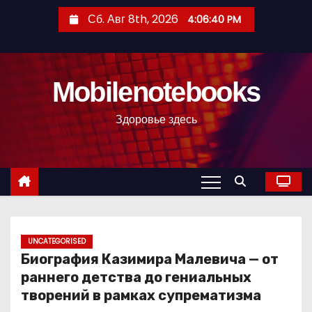
П
Сб. Авг 8th, 2026
4:06:41 PM
е
р
е
Mobilenotebooks
й
т
Здоровье здесь
и
к
с
о
д
е
р
UNCATEGORISED
Биография Казимира Малевича — от
ж
раннего детства до гениальных
и
творений в рамках супрематизма
м