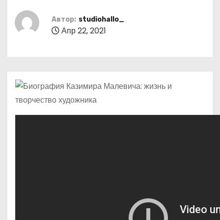
о
м
Автор:
studiohallo_
Апр 22, 2021
у