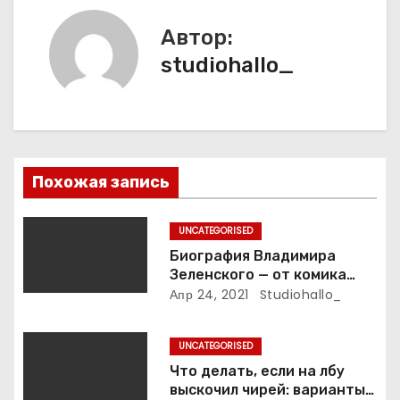
а
Автор:
studiohallo_
ц
и
я
п
Похожая запись
о
UNCATEGORISED
з
Биография Владимира
Зеленского — от комика
а
студии «Квартал 95» до
Апр 24, 2021
Studiohallo_
президента Украины — все
п
этапы его пути к власти и
UNCATEGORISED
личная жизнь
и
Что делать, если на лбу
выскочил чирей: варианты