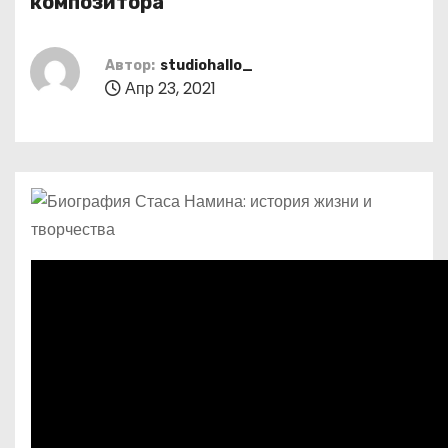
композитора
о
м
Автор:
studiohallo_
у
Апр 23, 2021