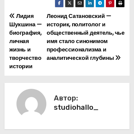
Лидия
Леонид Сатановский —
Н
Шукшина —
историк, политолог и
а
биография,
общественный деятель, чье
личная
имя стало синонимом
в
жизнь и
профессионализма и
и
творчество
аналитической глубины
истории
г
а
ц
Автор:
и
studiohallo_
я
п