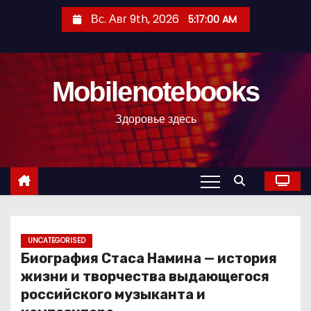
П
Вс. Авг 9th, 2026
5:17:02 AM
е
р
е
Mobilenotebooks
й
т
Здоровье здесь
и
к
с
о
д
е
р
UNCATEGORISED
Биография Стаса Намина — история
ж
жизни и творчества выдающегося
и
российского музыканта и
м