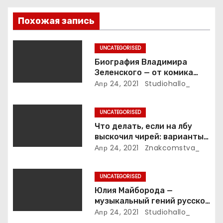
о
Похожая запись
з
UNCATEGORISED
а
Биография Владимира
Зеленского — от комика
п
студии «Квартал 95» до
Апр 24, 2021
Studiohallo_
президента Украины — все
и
этапы его пути к власти и
UNCATEGORISED
личная жизнь
с
Что делать, если на лбу
выскочил чирей: варианты
я
лечения
Апр 24, 2021
Znakcomstva_
м
UNCATEGORISED
Юлия Майборода —
музыкальный гений русской
эстрады и победительница
Апр 24, 2021
Studiohallo_
международных конкурсов