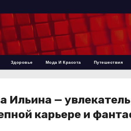
Здоровье
Мода И Красота
Путешествия
 Ильина — увлекатель
лепной карьере и фант