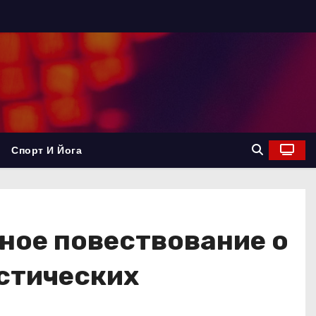
Спорт И Йога
ное повествование о
астических