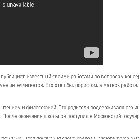
 публицист, известный своими работами по вопросам консе
емье интеллигентов. Его отец был юристом, а матерь работа
 чтением и философией. Его родители поддерживали его и
ы. После окончания школы он поступил в Московский госуд
Ильин добился признания своих коллег и авторитета в н