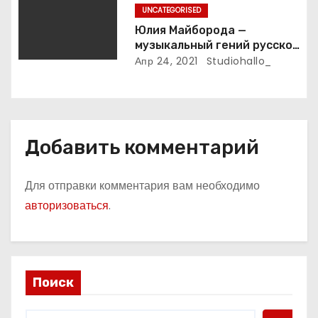
UNCATEGORISED
Юлия Майборода —
музыкальный гений русской
эстрады и победительница
Апр 24, 2021
Studiohallo_
международных конкурсов
Добавить комментарий
Для отправки комментария вам необходимо
авторизоваться
.
Поиск