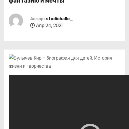
фантазию и мечты
о
м
Автор:
studiohallo_
у
Апр 24, 2021