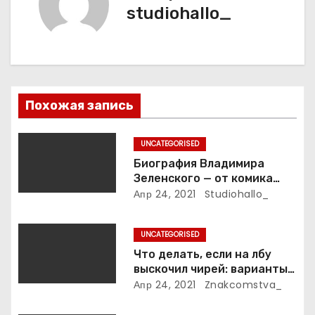
и
studiohallo_
я
п
о
Похожая запись
з
UNCATEGORISED
а
Биография Владимира
Зеленского — от комика
п
студии «Квартал 95» до
Апр 24, 2021
Studiohallo_
президента Украины — все
и
этапы его пути к власти и
UNCATEGORISED
личная жизнь
с
Что делать, если на лбу
выскочил чирей: варианты
я
лечения
Апр 24, 2021
Znakcomstva_
м