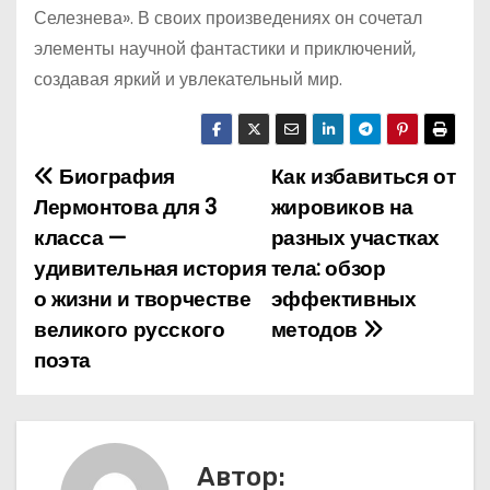
Селезнева». В своих произведениях он сочетал
элементы научной фантастики и приключений,
создавая яркий и увлекательный мир.
Биография
Как избавиться от
Н
Лермонтова для 3
жировиков на
а
класса —
разных участках
удивительная история
тела: обзор
в
о жизни и творчестве
эффективных
и
великого русского
методов
поэта
г
а
ц
Автор: