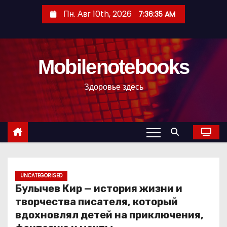
П
Пн. Авг 10th, 2026
7:36:36 AM
е
р
е
Mobilenotebooks
й
т
Здоровье здесь
и
к
с
о
д
е
р
UNCATEGORISED
Булычев Кир — история жизни и
ж
творчества писателя, который
и
вдохновлял детей на приключения,
м