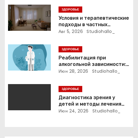
я
ЗДОРОВЬЕ
п
Условия и терапевтические
подходы в частных
о
психиатрических клиниках
Авг 5, 2026
Studiohallo_
з
ЗДОРОВЬЕ
а
Реабилитация при
алкогольной зависимости:
п
индивидуальные
Июн 28, 2026
Studiohallo_
программы, психотерапия и
и
ресоциализация при
ЗДОРОВЬЕ
анонимном подходе
с
Диагностика зрения у
детей и методы лечения
я
детской близорукости,
Июн 24, 2026
Studiohallo_
косоглазия и амблиопии
м