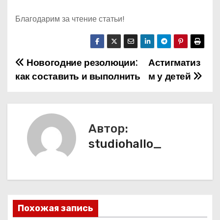
Благодарим за чтение статьи!
Новогодние резолюции:
Астигматиз
Н
как составить и выполнить
м у детей
а
в
и
Автор:
studiohallo_
г
а
ц
и
Похожая запись