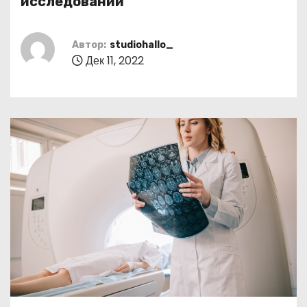
исследовании
о
м
Автор:
studiohallo_
у
Дек 11, 2022