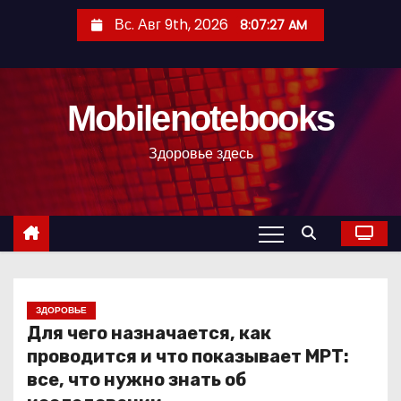
П
Вс. Авг 9th, 2026
8:07:28 AM
е
р
е
Mobilenotebooks
й
т
Здоровье здесь
и
к
с
о
д
е
р
ЗДОРОВЬЕ
Для чего назначается, как
ж
проводится и что показывает МРТ:
и
все, что нужно знать об
м