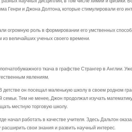
 разных научных дисциплин, в том числе химии и физики. 
яма Генри и Джона Долтона, которые стимулировали его инт
рали огромную роль в формировании его умственных способ
м из величайших ученых своего времени.
лопчатобумажного ткача в графстве Странгер в Англии. Уже
стественным явлениям.
 детстве он посещал маленькую школу в своем родном гра
 семьи. Тем не менее, Джон продолжал изучать математику
ещать местную торговую школу.
где начал работать в качестве учителя. Здесь Дальтон оказа
 расширить свои знания и развить научный интерес.