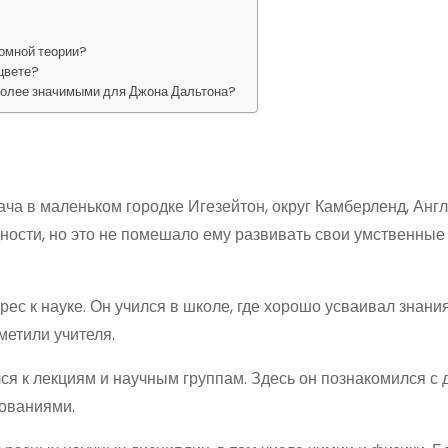
?
томной теории?
 цвете?
более значимыми для Джона Дальтона?
ача в маленьком городке Игезейтон, округ Камберленд, Анг
дности, но это не помешало ему развивать свои умственные
ес к науке. Он учился в школе, где хорошо усваивал знания
метили учителя.
ся к лекциям и научным группам. Здесь он познакомился с 
ованиями.