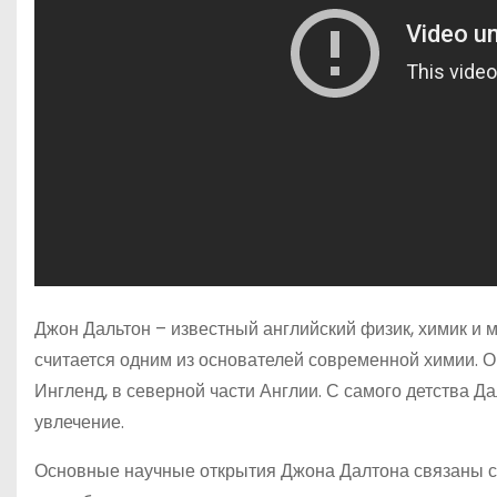
Джон Дальтон – известный английский физик, химик и м
считается одним из основателей современной химии. Он
Ингленд, в северной части Англии. С самого детства Д
увлечение.
Основные научные открытия Джона Далтона связаны с 