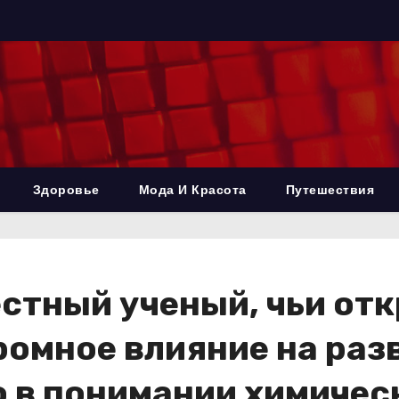
Здоровье
Мода И Красота
Путешествия
стный ученый, чьи отк
ромное влияние на раз
 в понимании химичес