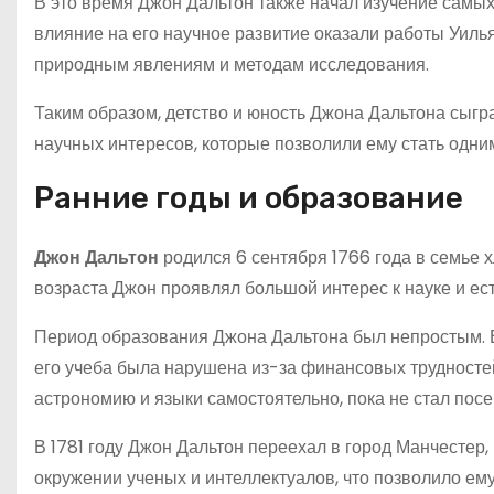
В это время Джон Дальтон также начал изучение самых
влияние на его научное развитие оказали работы Уиль
природным явлениям и методам исследования.
Таким образом, детство и юность Джона Дальтона сыг
научных интересов, которые позволили ему стать одни
Ранние годы и образование
Джон Дальтон
родился 6 сентября 1766 года в семье х
возраста Джон проявлял большой интерес к науке и е
Период образования Джона Дальтона был непростым. В
его учеба была нарушена из-за финансовых трудностей
астрономию и языки самостоятельно, пока не стал пос
В 1781 году Джон Дальтон переехал в город Манчестер, 
окружении ученых и интеллектуалов, что позволило ему