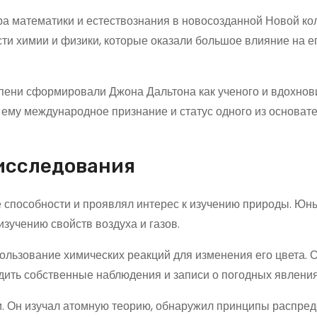
ра математики и естествознания в новосозданной Новой ко
сти химии и физики, которые оказали большое влияние на е
епени сформировали Джона Дальтона как ученого и вдохнов
ему международное признание и статус одного из основат
исследования
 способности и проявлял интерес к изучению природы. Юн
зучению свойств воздуха и газов.
пользование химических реакций для изменения его цвета. 
дить собственные наблюдения и записи о погодных явления
и. Он изучал атомную теорию, обнаружил принципы распре