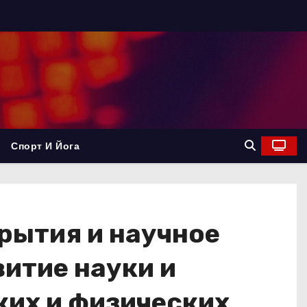
Спорт И Йога
рытия и научное
витие науки и
ких и физических