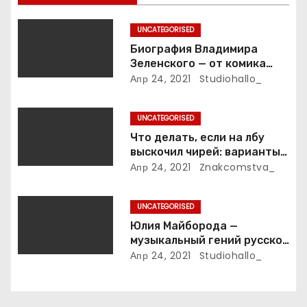
з
UNCATEGORISED
а
Биография Владимира
Зеленского — от комика
п
студии «Квартал 95» до
Апр 24, 2021
Studiohallo_
президента Украины — все
и
этапы его пути к власти и
UNCATEGORISED
личная жизнь
с
Что делать, если на лбу
выскочил чирей: варианты
я
лечения
Апр 24, 2021
Znakcomstva_
м
UNCATEGORISED
Юлия Майборода —
музыкальный гений русской
эстрады и победительница
Апр 24, 2021
Studiohallo_
международных конкурсов