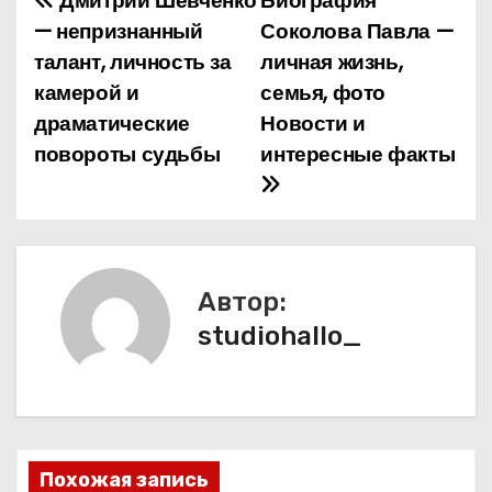
Дмитрий Шевченко
Биография
Н
— непризнанный
Соколова Павла —
а
талант, личность за
личная жизнь,
камерой и
семья, фото
в
драматические
Новости и
и
повороты судьбы
интересные факты
г
а
ц
Автор:
и
studiohallo_
я
п
о
Похожая запись