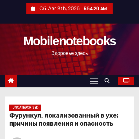
П
Сб. Авг 8th, 2026
5:54:21 AM
е
р
е
Mobilenotebooks
й
т
Здоровье здесь
и
к
с
о
д
е
р
UNCATEGORISED
Фурункул, локализованный в ухе:
ж
причины появления и опасность
и
м