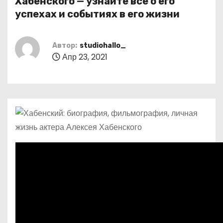
Хабенского — узнайте все о его
о
успехах и событиях в его жизни
м
у
Автор:
studiohallo_
Апр 23, 2021