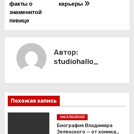
а
факты о
карьеры
знаменитой
ц
певице
и
я
п
Автор:
studiohallo_
о
з
а
п
Похожая запись
и
UNCATEGORISED
с
Биография Владимира
Зеленского — от комика