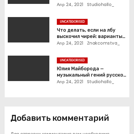
я
студии «Квартал 95» до
Апр 24, 2021
Studiohallo_
президента Украины — все
м
этапы его пути к власти и
UNCATEGORISED
личная жизнь
Что делать, если на лбу
выскочил чирей: варианты
лечения
Апр 24, 2021
Znakcomstva_
UNCATEGORISED
Юлия Майборода —
музыкальный гений русской
эстрады и победительница
Апр 24, 2021
Studiohallo_
международных конкурсов
Добавить комментарий