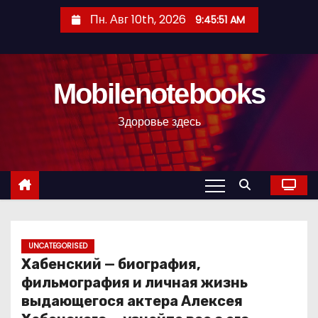
П
Пн. Авг 10th, 2026
9:45:52 AM
е
р
е
Mobilenotebooks
й
т
Здоровье здесь
и
к
с
о
д
е
р
UNCATEGORISED
Хабенский — биография,
ж
фильмография и личная жизнь
и
выдающегося актера Алексея
м