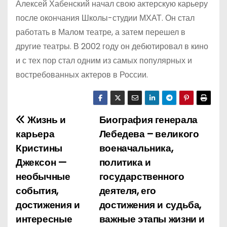
Алексей Хабенский начал свою актерскую карьеру
после окончания Школы-студии МХАТ. Он стал
работать в Малом театре, а затем перешел в
другие театры. В 2002 году он дебютировал в кино
и с тех пор стал одним из самых популярных и
востребованных актеров в России.
Жизнь и
Биография генерала
Н
карьера
Лебедева – великого
а
Кристины
военачальника,
Джексон —
политика и
в
необычные
государственного
и
события,
деятеля, его
достижения и
достижения и судьба,
г
интересные
важные этапы жизни и