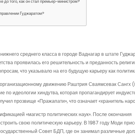
е до того, как он стал премьер-министром?
управлении Гуджаратом?
нижнего среднего класса в городе Ваднагар в штате Гуджар
етства проявилась его решительность и преданность религи
просам, что указывало на его будущую карьеру как политик
 организационному движению Раштрия Сваямсевак Сангх (R
ие по идеологии хиндутва, которая пропагандирует индуист
лучил прозвище «Пражапати», что означает «хранитель наро
лификацией «магистр политических наук». После окончания
 строить свою политическую карьеру. В 1987 году Моди при
осударственный Совет БДП, где он занимал различные дол