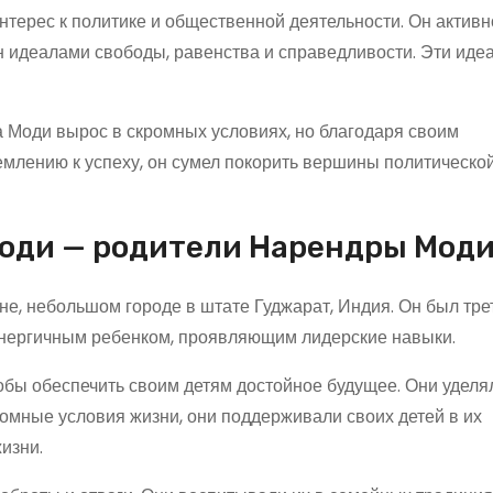
терес к политике и общественной деятельности. Он активн
н идеалами свободы, равенства и справедливости. Эти иде
 Моди вырос в скромных условиях, но благодаря своим
емлению к успеху, он сумел покорить вершины политическо
Моди — родители Нарендры Мод
не, небольшом городе в штате Гуджарат, Индия. Он был тре
 энергичным ребенком, проявляющим лидерские навыки.
обы обеспечить своим детям достойное будущее. Они уделя
омные условия жизни, они поддерживали своих детей в их
изни.