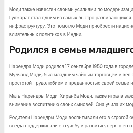
Моди также известен своими усилиями по модернизации
Гуджарат стал одним из самых быстро развивающихся 
инфраструктуру. Это помогло Моди приобрести национа
влиятельных политиков в Индии.
Родился в семье младшег
Нарендра Моди родился 17 сентября 1950 года в город
Мулчанд Моди, был младшим чайным торговцем и вел с
простотой, трудолюбием и преданностью своей семье и
Мать Нарендры Моди, Хиранба Моди, также играла важн
внимание воспитанию своих сыновей. Она учила их мо
Родители Нарендры Моди воспитывали его в строгой об
всегда поддерживали его учебу и развитие, веря в его 