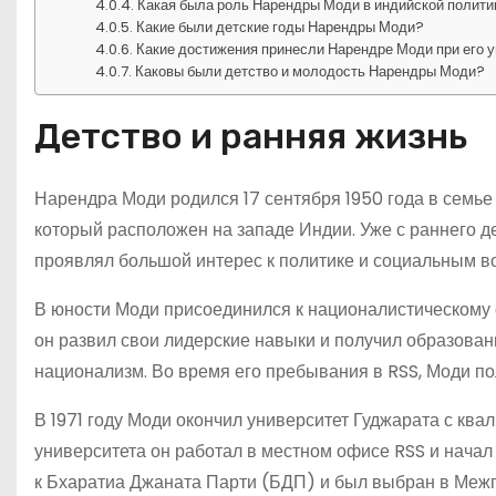
Какая была роль Нарендры Моди в индийской политик
Какие были детские годы Нарендры Моди?
Какие достижения принесли Нарендре Моди при его 
Каковы были детство и молодость Нарендры Моди?
Детство и ранняя жизнь
Нарендра Моди родился 17 сентября 1950 года в семье 
который расположен на западе Индии. Уже с раннего д
проявлял большой интерес к политике и социальным во
В юности Моди присоединился к националистическому
он развил свои лидерские навыки и получил образован
национализм. Во время его пребывания в RSS, Моди по
В 1971 году Моди окончил университет Гуджарата с ква
университета он работал в местном офисе RSS и начал
к Бхаратиа Джаната Парти (БДП) и был выбран в Межг