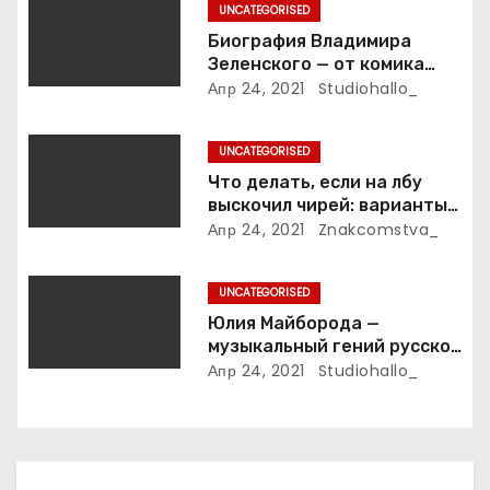
п
UNCATEGORISED
Биография Владимира
и
Зеленского — от комика
студии «Квартал 95» до
Апр 24, 2021
Studiohallo_
с
президента Украины — все
этапы его пути к власти и
я
UNCATEGORISED
личная жизнь
Что делать, если на лбу
м
выскочил чирей: варианты
лечения
Апр 24, 2021
Znakcomstva_
UNCATEGORISED
Юлия Майборода —
музыкальный гений русской
эстрады и победительница
Апр 24, 2021
Studiohallo_
международных конкурсов