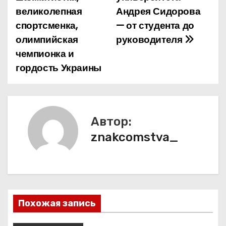
в
великолепная
Андрея Сидорова
и
спортсменка,
— от студента до
олимпийская
руководителя
г
чемпионка и
а
гордость Украины
ц
и
Автор:
я
znakcomstva_
п
о
з
Похожая запись
а