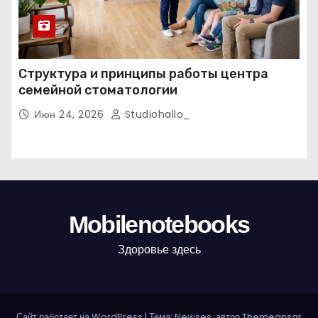
Структура и принципы работы центра
семейной стоматологии
Июн 24, 2026
Studiohallo_
Mobilenotebooks
Здоровье здесь
Сайт работает на WordPress
|
Тема: Newses, автор
Themeansar