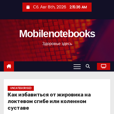
П
Сб. Авг 8th, 2026
2:15:37 AM
е
р
е
Mobilenotebooks
й
т
Здоровье здесь
и
к
с
о
д
е
р
UNCATEGORISED
Как избавиться от жировика на
ж
локтевом сгибе или коленном
и
суставе
м