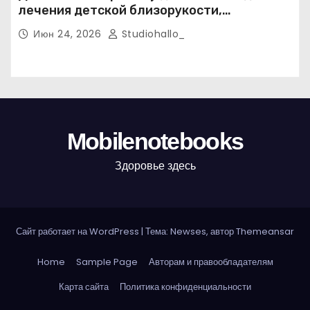
лечения детской близорукости,
косоглазия и амблиопии
Июн 24, 2026
Studiohallo_
Mobilenotebooks
Здоровье здесь
Сайт работает на WordPress
|
Тема: Newses, автор
Themeansar
Home
Sample Page
Авторам и правообладателям
Карта сайта
Политика конфиденциальности