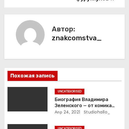
и
г
а
Автор:
znakcomstva_
ц
и
я
п
Похожая запись
о
UNCATEGORISED
з
Биография Владимира
Зеленского — от комика
а
студии «Квартал 95» до
Апр 24, 2021
Studiohallo_
президента Украины — все
п
этапы его пути к власти и
UNCATEGORISED