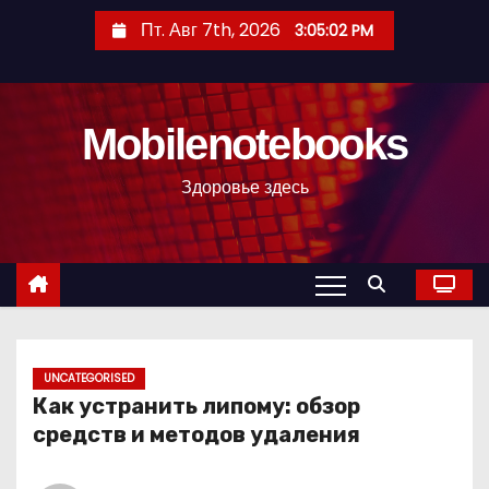
П
Пт. Авг 7th, 2026
3:05:03 PM
е
р
е
Mobilenotebooks
й
т
Здоровье здесь
и
к
с
о
д
е
р
UNCATEGORISED
Как устранить липому: обзор
ж
средств и методов удаления
и
м