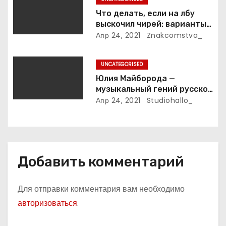
личная жизнь
и
Что делать, если на лбу
выскочил чирей: варианты
с
лечения
Апр 24, 2021
Znakcomstva_
я
UNCATEGORISED
м
Юлия Майборода —
музыкальный гений русской
эстрады и победительница
Апр 24, 2021
Studiohallo_
международных конкурсов
Добавить комментарий
Для отправки комментария вам необходимо
авторизоваться
.