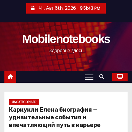
П
Чт. Авг 6th, 2026
9:51:44 PM
е
р
е
Mobilenotebooks
й
т
Здоровье здесь
и
к
с
о
д
е
р
UNCATEGORISED
Каркукли Елена биография —
ж
удивительные события и
и
впечатляющий путь в карьере
м