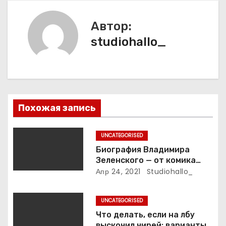
а
Автор:
ц
studiohallo_
и
я
п
Похожая запись
о
з
UNCATEGORISED
Биография Владимира
а
Зеленского — от комика
студии «Квартал 95» до
Апр 24, 2021
Studiohallo_
п
президента Украины — все
этапы его пути к власти и
и
UNCATEGORISED
личная жизнь
Что делать, если на лбу
с
выскочил чирей: варианты