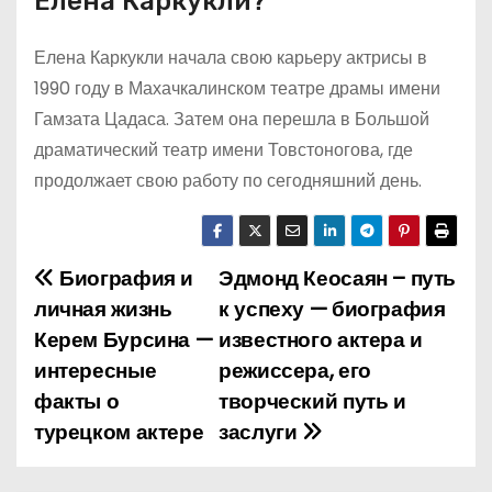
Елена Каркукли?
Елена Каркукли начала свою карьеру актрисы в
1990 году в Махачкалинском театре драмы имени
Гамзата Цадаса. Затем она перешла в Большой
драматический театр имени Товстоногова, где
продолжает свою работу по сегодняшний день.
Биография и
Эдмонд Кеосаян – путь
Н
личная жизнь
к успеху — биография
а
Керем Бурсина —
известного актера и
интересные
режиссера, его
в
факты о
творческий путь и
и
турецком актере
заслуги
г