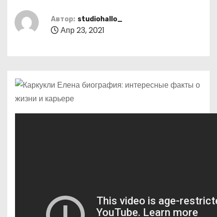
о
м
Автор:
studiohallo_
Апр 23, 2021
у