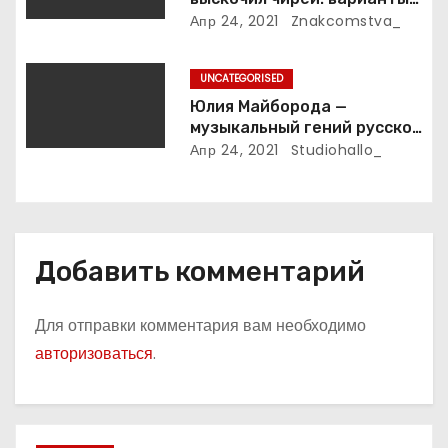
лечения
Апр 24, 2021
Znakcomstva_
я
м
UNCATEGORISED
Юлия Майборода —
музыкальный гений русской
эстрады и победительница
Апр 24, 2021
Studiohallo_
международных конкурсов
Добавить комментарий
Для отправки комментария вам необходимо
авторизоваться
.