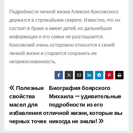
Подробности личной жизни Алексея Консовского
держатся в строжайшем секрете. Известно, что он
состоит в браке и имеет детей, но дальнейшая
информация о его семье не разглашается.
Консовский очень осторожно относится к своей
личной жизни и старается сохранить ее
неприкосновенность.
Полезные
Биография боярского
Н
свойства
Михаила — удивительные
а
масел для
подробности из его
избавления от
личной жизни, которые вы
в
черных точек
никогда не знали!
и