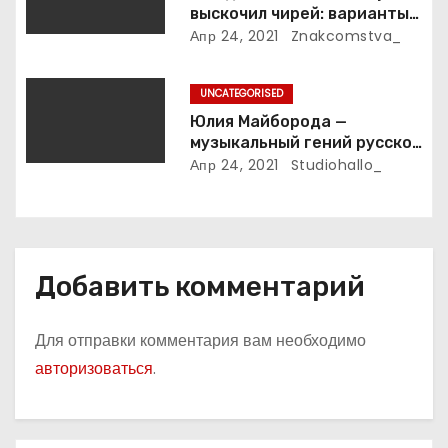
выскочил чирей: варианты
с
лечения
Апр 24, 2021
Znakcomstva_
я
UNCATEGORISED
м
Юлия Майборода —
музыкальный гений русской
эстрады и победительница
Апр 24, 2021
Studiohallo_
международных конкурсов
Добавить комментарий
Для отправки комментария вам необходимо
авторизоваться
.