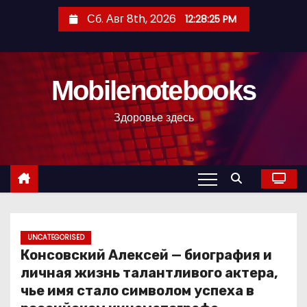
П
Сб. Авг 8th, 2026
12:28:26 PM
е
р
е
Mobilenotebooks
й
т
Здоровье здесь
и
к
с
о
д
е
р
UNCATEGORISED
Консовский Алексей — биография и
ж
личная жизнь талантливого актера,
и
чье имя стало символом успеха в
м