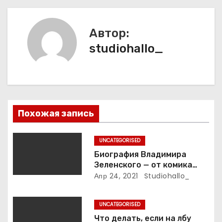
г
а
Автор:
studiohallo_
ц
и
я
п
Похожая запись
о
UNCATEGORISED
з
Биография Владимира
Зеленского — от комика
а
студии «Квартал 95» до
Апр 24, 2021
Studiohallo_
президента Украины — все
п
этапы его пути к власти и
UNCATEGORISED
личная жизнь
и
Что делать, если на лбу