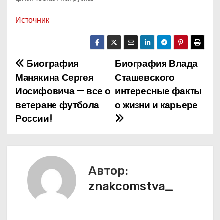
Источник
Биография
Биография Влада
Н
Манякина Сергея
Сташевского
а
Иосифовича — все о
интересные факты
ветеране футбола
о жизни и карьере
в
России!
и
г
а
Автор:
znakcomstva_
ц
и