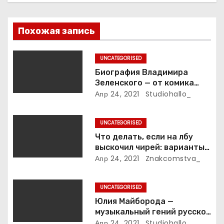
я
п
Похожая запись
о
UNCATEGORISED
з
Биография Владимира
Зеленского — от комика
а
студии «Квартал 95» до
Апр 24, 2021
Studiohallo_
президента Украины — все
п
этапы его пути к власти и
UNCATEGORISED
личная жизнь
и
Что делать, если на лбу
выскочил чирей: варианты
с
лечения
Апр 24, 2021
Znakcomstva_
я
UNCATEGORISED
м
Юлия Майборода —
музыкальный гений русской
эстрады и победительница
Апр 24, 2021
Studiohallo_