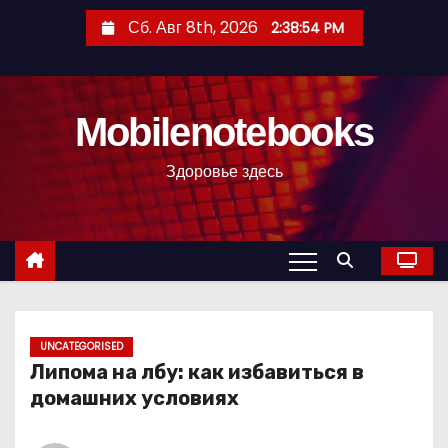
П
Сб. Авг 8th, 2026
2:38:55 PM
е
р
е
Mobilenotebooks
й
т
Здоровье здесь
и
к
с
о
д
е
р
UNCATEGORISED
Липома на лбу: как избавиться в
ж
домашних условиях
и
м