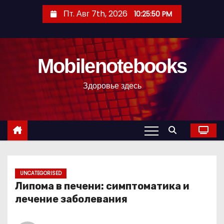
П
Пт. Авг 7th, 2026
10:25:51 PM
е
р
е
Mobilenotebooks
й
т
Здоровье здесь
и
к
с
о
д
е
р
UNCATEGORISED
Липома в печени: симптоматика и
ж
лечение заболевания
и
м