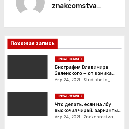
и
znakcomstva_
я
п
о
Похожая запись
з
UNCATEGORISED
а
Биография Владимира
Зеленского — от комика
п
студии «Квартал 95» до
Апр 24, 2021
Studiohallo_
президента Украины — все
и
этапы его пути к власти и
UNCATEGORISED
личная жизнь
с
Что делать, если на лбу
выскочил чирей: варианты
я
лечения
Апр 24, 2021
Znakcomstva_
м