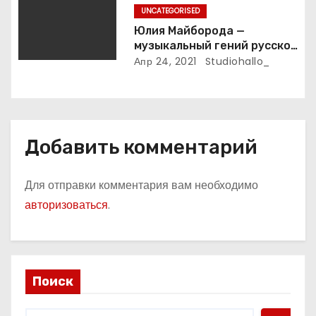
UNCATEGORISED
Юлия Майборода —
музыкальный гений русской
эстрады и победительница
Апр 24, 2021
Studiohallo_
международных конкурсов
Добавить комментарий
Для отправки комментария вам необходимо
авторизоваться
.
Поиск