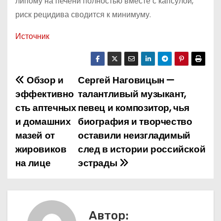
липому на печени полностью вместе с капсулой,
риск рецидива сводится к минимуму.
Источник
Обзор и
Сергей Наговицын —
Н
эффективно
талантливый музыкант,
а
сть аптечных
певец и композитор, чья
и домашних
биография и творчество
в
мазей от
оставили неизгладимый
и
жировиков
след в истории российской
на лице
эстрады
г
а
ц
Автор: