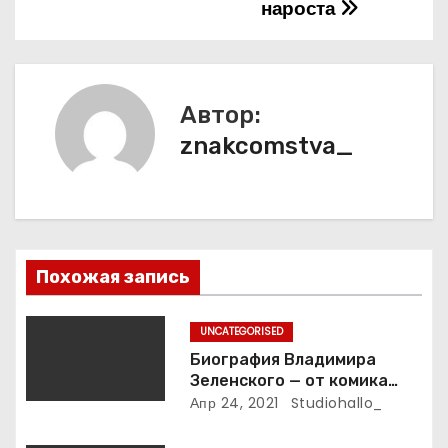
и
нароста
г
а
Автор:
ц
znakcomstva_
и
я
п
Похожая запись
о
з
UNCATEGORISED
Биография Владимира
а
Зеленского — от комика
студии «Квартал 95» до
Апр 24, 2021
Studiohallo_
п
президента Украины — все
этапы его пути к власти и