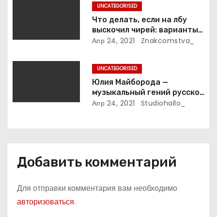
и
UNCATEGORISED
личная жизнь
Что делать, если на лбу
с
выскочил чирей: варианты
лечения
Апр 24, 2021
Znakcomstva_
я
м
UNCATEGORISED
Юлия Майборода —
музыкальный гений русской
эстрады и победительница
Апр 24, 2021
Studiohallo_
международных конкурсов
Добавить комментарий
Для отправки комментария вам необходимо
авторизоваться
.