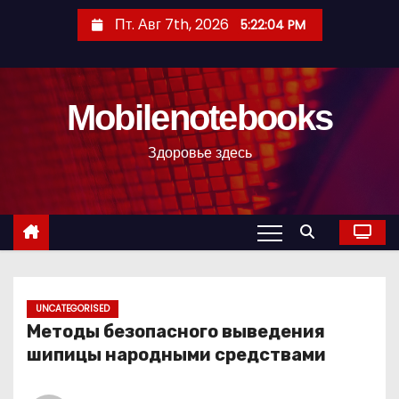
П
Пт. Авг 7th, 2026
5:22:06 PM
е
р
е
Mobilenotebooks
й
т
Здоровье здесь
и
к
с
о
д
е
р
UNCATEGORISED
Методы безопасного выведения
ж
шипицы народными средствами
и
м