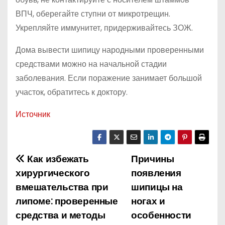
ВПЧ, оберегайте ступни от микротрещин.
Укрепляйте иммунитет, придерживайтесь ЗОЖ.
Дома вывести шипицу народными проверенными
средствами можно на начальной стадии
заболевания. Если поражение занимает большой
участок, обратитесь к доктору.
Источник
Как избежать
Причины
Н
хирургического
появления
а
вмешательства при
шипицы на
липоме: проверенные
ногах и
в
средства и методы
особенности