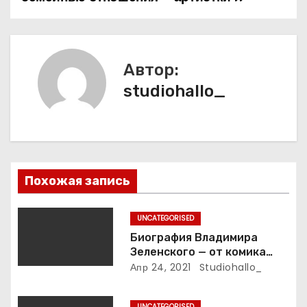
г
а
Автор:
ц
studiohallo_
и
я
п
Похожая запись
о
з
UNCATEGORISED
Биография Владимира
а
Зеленского — от комика
студии «Квартал 95» до
Апр 24, 2021
Studiohallo_
п
президента Украины — все
этапы его пути к власти и
UNCATEGORISED