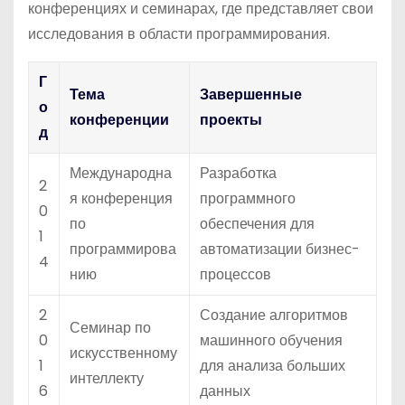
конференциях и семинарах, где представляет свои
исследования в области программирования.
Г
Тема
Завершенные
о
конференции
проекты
д
Международна
Разработка
2
я конференция
программного
0
по
обеспечения для
1
программирова
автоматизации бизнес-
4
нию
процессов
2
Создание алгоритмов
Семинар по
0
машинного обучения
искусственному
1
для анализа больших
интеллекту
6
данных