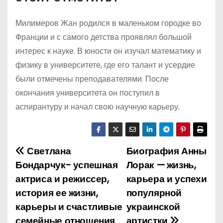
Милимеров Жан родился в маленьком городке во
Франции и с самого детства проявлял большой
интерес к науке. В юности он изучал математику и
физику в университете, где его талант и усердие
были отмечены преподавателями. После
окончания университета он поступил в
аспирантуру и начал свою научную карьеру.
Светлана
Биография Анны
Н
Бондарчук- успешная
Лорак — жизнь,
а
актриса и режиссер,
карьера и успехи
история ее жизни,
популярной
в
карьеры и счастливые
украинской
и
семейные отношения
артистки