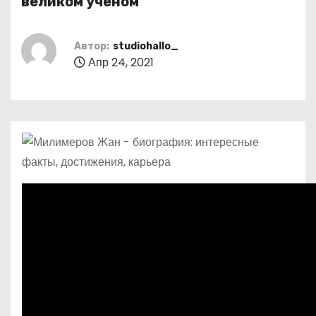
великом ученом
о
м
Автор:
studiohallo_
у
Апр 24, 2021