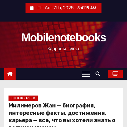
П
Пт. Авг 7th, 2026
3:41:17 AM
е
р
е
Mobilenotebooks
й
т
Здоровье здесь
и
к
с
о
д
е
р
UNCATEGORISED
Милимеров Жан — биография,
ж
интересные факты, достижения,
и
карьера — все, что вы хотели знать о
м