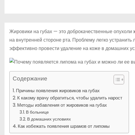
р
m
о
l
а
м
a
в
у
s
и
Жировики на губах — это доброкачественные опухоли жи
s
т
на внутренней стороне рта. Проблему легко устранить
n
эффективно провести удаление на коже в домашних ус
ь
i
k
i
Содержание
Причины появления жировиков на губах
К какому врачу обратиться, чтобы удалить нарост
Методы избавления от жировиков на губах
В больнице
В домашних условиях
Как избежать появления шрамов от липомы