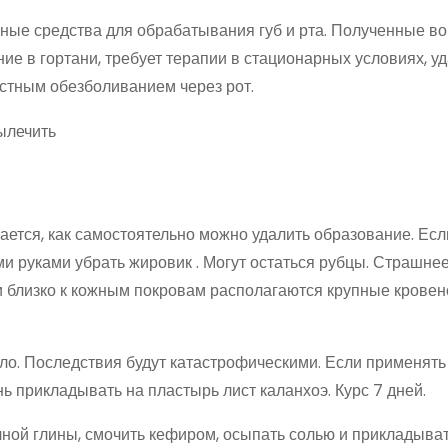
ные средства для обрабатывания губ и рта. Полученные в
е в гортани, требует терапии в стационарных условиях, у
естным обезболиванием через рот.
вается, как самостоятельно можно удалить образование. Есл
 руками убрать жировик . Могут остаться рубцы. Страшнее,
и близко к кожным покровам располагаются крупные крове
сло. Последствия будут катастрофическими. Если применят
нь прикладывать на пластырь лист каланхоэ. Курс 7 дней.
ной глины, смочить кефиром, осыпать солью и прикладыват