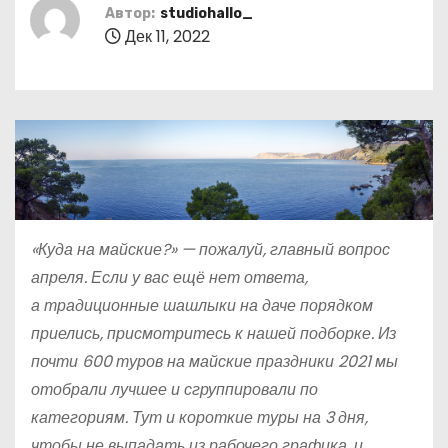
о
Автор:
studiohallo_
Дек 11, 2022
м
у
«Куда на майские?» — пожалуй, главный вопрос
апреля. Если у вас ещё нет ответа,
а традиционные шашлыки на даче порядком
приелись, присмотритесь к нашей подборке. Из
почти 600
туров на майские праздники 2021
мы
отобрали лучшее и сгруппировали по
категориям. Тут и короткие туры на 3 дня,
чтобы не выпадать из рабочего графика, и