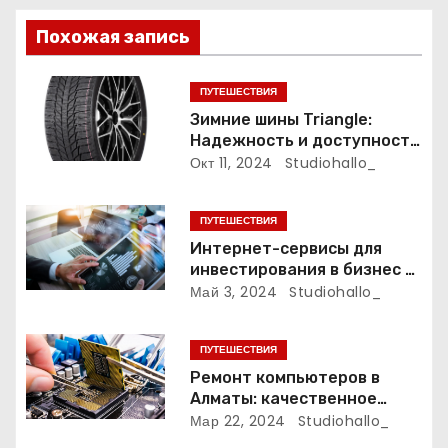
о
з
Похожая запись
а
ПУТЕШЕСТВИЯ
п
Зимние шины Triangle:
Надежность и доступность
и
для зимних дорог
Окт 11, 2024
Studiohallo_
с
ПУТЕШЕСТВИЯ
я
Интернет-сервисы для
инвестирования в бизнес и
м
финансирования
Май 3, 2024
Studiohallo_
организаций
ПУТЕШЕСТВИЯ
Ремонт компьютеров в
Алматы: качественное
обслуживание и надежные
Мар 22, 2024
Studiohallo_
специалисты