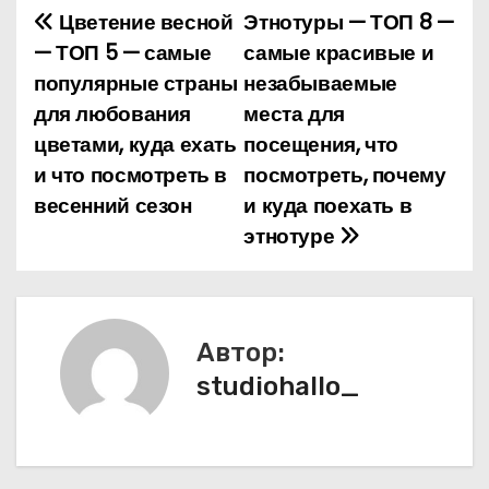
Цветение весной
Этнотуры — ТОП 8 —
Н
— ТОП 5 — самые
самые красивые и
а
популярные страны
незабываемые
для любования
места для
в
цветами, куда ехать
посещения, что
и
и что посмотреть в
посмотреть, почему
весенний сезон
и куда поехать в
г
этнотуре
а
ц
и
Автор:
studiohallo_
я
п