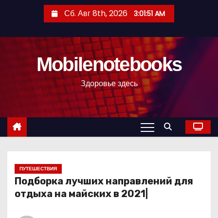
П
Сб. Авг 8th, 2026
3:01:52 AM
е
р
е
Mobilenotebooks
й
т
Здоровье здесь
и
к
с
о
д
е
р
ПУТЕШЕСТВИЯ
Подборка лучших направлений для
ж
отдыха на майских в 2021|
и
м