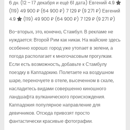
6 дн.
(12 – 17 декабря и ещё 61 дата)
Евгений 4.9
(119)
49 900 ₽
(64 900 ₽)
7 129 ₽
(9 271 ₽)
Евгений
4.9
(119)
49 900 ₽
(64 900 ₽)
7 129 ₽
(9 271 ₽)
Во-вторых, это, конечно, Стамбул. В рекламе не
нуждается: Второй Рим как никак. На майские здесь
особенно хорошо: город уже утопает в зелени, а
погода располагает к многочасовым прогулкам.
Если есть возможность, добавьте к Стамбулу
поездку в Каппадокию. Полетаете на воздушном
шаре, переночуете в отеле, высеченном в скале,
насладитесь видами совершенно киношного
ландшафта вулканического происхождения.
Каппадокия популярное направление для
девичников. Отсюда привозят просто
фантастически красивые фотографии.