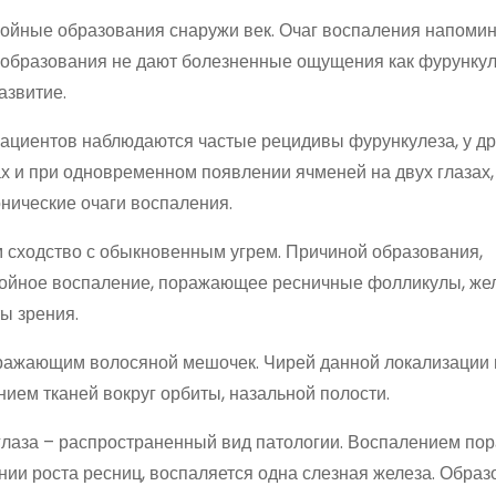
йные образования снаружи век. Очаг воспаления напомин
е образования не дают болезненные ощущения как фурункул
азвитие.
пациентов наблюдаются частые рецидивы фурункулеза, у др
ах и при одновременном появлении ячменей на двух глазах,
нические очаги воспаления.
 сходство с обыкновенным угрем. Причиной образования,
нойное воспаление, поражающее ресничные фолликулы, жел
ы зрения.
оражающим волосяной мешочек. Чирей данной локализации 
ием тканей вокруг орбиты, назальной полости.
 глаза – распространенный вид патологии. Воспалением по
ии роста ресниц, воспаляется одна слезная железа. Образ