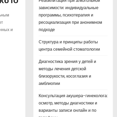
мкб10
Реабилитация при алкогольной
зависимости: индивидуальные
льным
программы, психотерапия и
ют
ресоциализация при анонимном
енных и
подходе
Структура и принципы работы
центра семейной стоматологии
Диагностика зрения у детей и
методы лечения детской
близорукости, косоглазия и
амблиопии
Консультация акушера-гинеколога:
осмотр, методы диагностики и
варианты записи онлайн и по