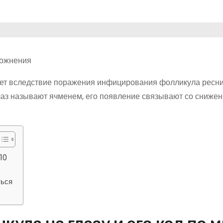
кает вследствие поражения инфицирования фолликула ресн
глаз называют ячменем, его появление связывают со сниже
10
ться