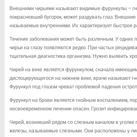
Внешними чирьями называют видимые фурункулы – гно
покрасневший бугорок, может раздувать глаз. Внешни
называемые внутренними. Их характеризует быстрое р
Течение заболевания может быть различным. У одних 
чирьи на глазу появляются редко. При частых рецидив
тщательная диагностика организма. Нужно выявить хро
Чирей на веке является фурункулом, сначала имеющим
дислоцирующегося на нижнем веке, врачи называют г
Фурункул под глазом чреват проблемой падения острот
Фурункул на брови является гнойным воспалением, п
несвоевременном лечении опасен. Грозит инфицирован
Чирей, возникший рядом со слезным каналом в уголке
железы, называемые слезными. Они расположены у лин