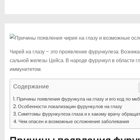
р
m
о
l
а
м
a
в
у
s
и
s
т
n
ь
Чирей на глазу – это проявление фурункулеза. Возни
i
сальной железы Цейса. В народе фурункул в области 
k
иммунитетом.
i
Содержание
Причины появления фурункула на глазу и его код по мкб
Особенности локализации фурункулов на глазу
Симптомы фурункулеза глаза и к какому врачу обраща
Чем опасен и возможные осложнения заболевания