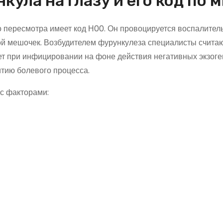
ула на глазу и его код по 
 пересмотра имеет код Н00. Он провоцируется воспалите
й мешочек. Возбудителем фурункулеза специалисты счита
ает при инфицировании на фоне действия негативных экзог
итию болевого процесса.
 с факторами: