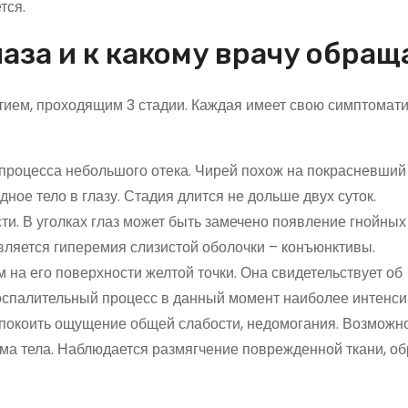
тся.
аза и к какому врачу обращ
тием, проходящим 3 стадии. Каждая имеет свою симптомати
процесса небольшого отека. Чирей похож на покрасневший 
ое тело в глазу. Стадия длится не дольше двух суток.
и. В уголках глаз может быть замечено появление гнойных
вляется гиперемия слизистой оболочки – конъюнктивы.
 на его поверхности желтой точки. Она свидетельствует об
Воспалительный процесс в данный момент наиболее интенси
спокоить ощущение общей слабости, недомогания. Возможн
а тела. Наблюдается размягчение поврежденной ткани, об