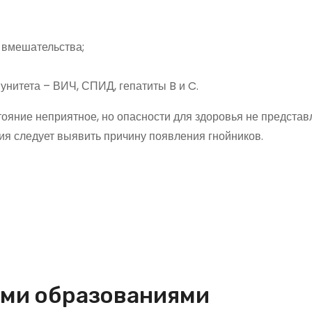
 вмешательства;
нитета – ВИЧ, СПИД, гепатиты B и C.
яние неприятное, но опасности для здоровья не представ
я следует выявить причину появления гнойников.
гими образованиями