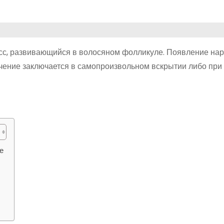
есс, развивающийся в волосяном фолликуле. Появление на
ечение заключается в самопроизвольном вскрытии либо пр
е