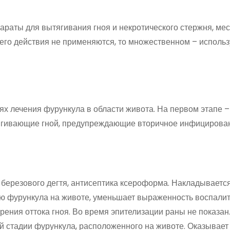
араты для вытягивания гноя и некротического стержня, ме
его действия не применяются, то множественном – использ
ях лечения фурункула в области живота. На первом этапе –
ягивающие гной, предупреждающие вторичное инфицирован
березового дегтя, антисептика ксероформа. Накладываетс
нию фурункула на животе, уменьшает выраженность воспали
рения оттока гноя. Во время эпителизации раны не показан
й стадии фурункула, расположенного на животе. Оказывает