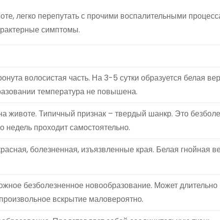
оте, легко перепутать с прочими воспалительными процесс
арактерные симптомы.
онута волосистая часть. На 3-5 сутки образуется белая ве
разовании температура не повышена.
на животе. Типичный признак – твердый шанкр. Это безбол
ко недель проходит самостоятельно.
расная, болезненная, изъязвленные края. Белая гнойная в
кожное безболезненное новообразование. Может длительно
опроизвольное вскрытие маловероятно.