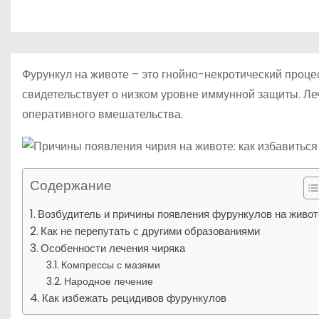
р
m
о
l
а
м
a
в
у
s
и
Фурункул на животе – это гнойно-некротический проц
s
т
свидетельствует о низком уровне иммунной защиты. Л
n
оперативного вмешательства.
ь
i
k
i
Содержание
Возбудитель и причины появления фурункулов на живот
Как не перепутать с другими образованиями
Особенности лечения чиряка
Компрессы с мазями
Народное лечение
Как избежать рецидивов фурункулов