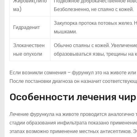
Жировик(липо
Подкожное доброкачественное ново
ма)
Безболезненно, не спаяно с кожей.
Закупорка протока потовых желез. 
Гидраденит
мышками.
Злокачествен
Обычно спаяны с кожей. Увеличени
ные опухоли
образовываться язвы, трещины на к
Если возникли сомнения – фурункул это на животе или 
После постановки диагноза он назначит соответствующ
Особенности лечения чир
Лечение фурункула на животе проводится аналогично т
стадии образования инфильтрата показано применение
этапах возможно применение местных антисептиков. Эт