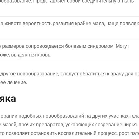
образование. Представляет собой соединительную ткань.
На животе вероятность развития крайне мала, чаще появля
е размеров сопровождается болевым синдромом. Могут
оже, выделятся кровь.
другое новообразование, следует обратиться к врачу для о
ее лечение.
яка
ерапии подобных новообразований на других участках тела
 мазей, прочих препаратов, ускоряющих созревание чирья.
о позволяет остановить воспалительный процесс, рост пат