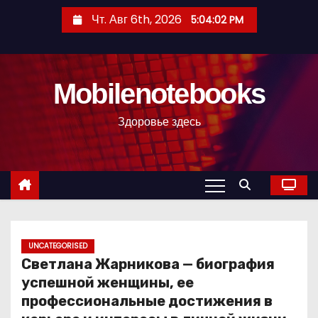
П
Чт. Авг 6th, 2026
5:04:03 PM
е
р
е
Mobilenotebooks
й
т
Здоровье здесь
и
к
с
о
д
е
р
UNCATEGORISED
Светлана Жарникова — биография
ж
успешной женщины, ее
и
профессиональные достижения в
м