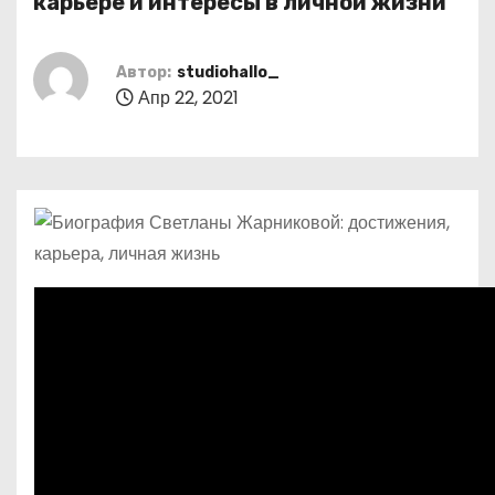
карьере и интересы в личной жизни
о
м
Автор:
studiohallo_
у
Апр 22, 2021