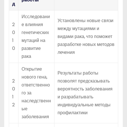
д
Исследовани
Установлены новые связи
2
е влияния
между мутациями и
0
генетических
видами рака, что поможет
1
мутаций на
разработке новых методов
0
развитие
лечения
рака
Открытие
Результаты работы
нового гена,
2
позволят предсказывать
ответственно
0
вероятность заболевания
го за
1
и разрабатывать
наследственн
2
индивидуальные методы
ые
профилактики
заболевания