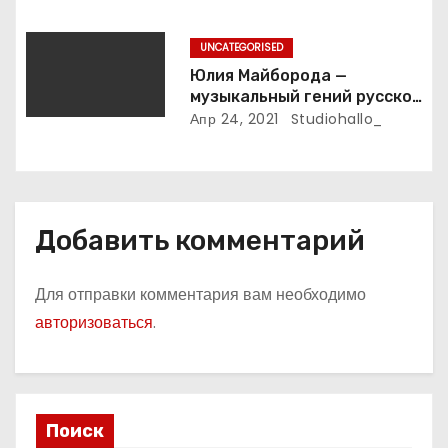
я
UNCATEGORISED
м
Юлия Майборода —
музыкальный гений русской
эстрады и победительница
Апр 24, 2021
Studiohallo_
международных конкурсов
Добавить комментарий
Для отправки комментария вам необходимо
авторизоваться
.
Поиск