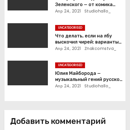
п
Зеленского — от комика
и
студии «Квартал 95» до
Апр 24, 2021
Studiohallo_
президента Украины — все
с
этапы его пути к власти и
UNCATEGORISED
личная жизнь
я
Что делать, если на лбу
выскочил чирей: варианты
м
лечения
Апр 24, 2021
Znakcomstva_
UNCATEGORISED
Юлия Майборода —
музыкальный гений русской
эстрады и победительница
Апр 24, 2021
Studiohallo_
международных конкурсов
Добавить комментарий