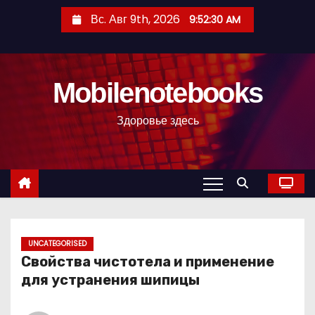
П
Вс. Авг 9th, 2026
9:52:31 AM
е
р
е
Mobilenotebooks
й
т
Здоровье здесь
и
к
с
о
д
е
р
UNCATEGORISED
Свойства чистотела и применение
ж
для устранения шипицы
и
м