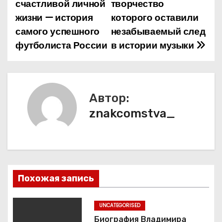
счастливой личной
творчество
и
жизни — история
которого оставили
самого успешного
незабываемый след
г
футболиста России
в истории музыки
а
ц
и
Автор:
znakcomstva_
я
п
о
з
Похожая запись
а
UNCATEGORISED
Биография Владимира