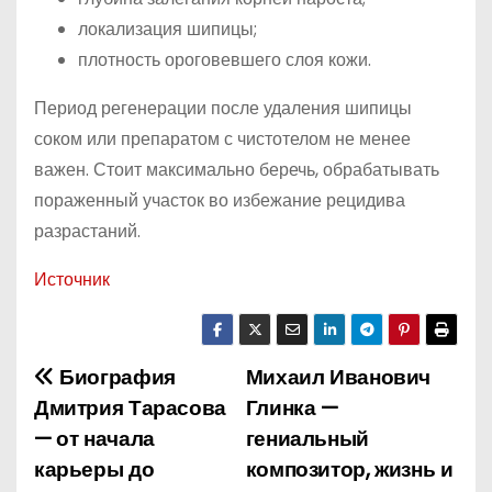
локализация шипицы;
плотность ороговевшего слоя кожи.
Период регенерации после удаления шипицы
соком или препаратом с чистотелом не менее
важен. Стоит максимально беречь, обрабатывать
пораженный участок во избежание рецидива
разрастаний.
Источник
Биография
Михаил Иванович
Н
Дмитрия Тарасова
Глинка —
а
— от начала
гениальный
карьеры до
композитор, жизнь и
в