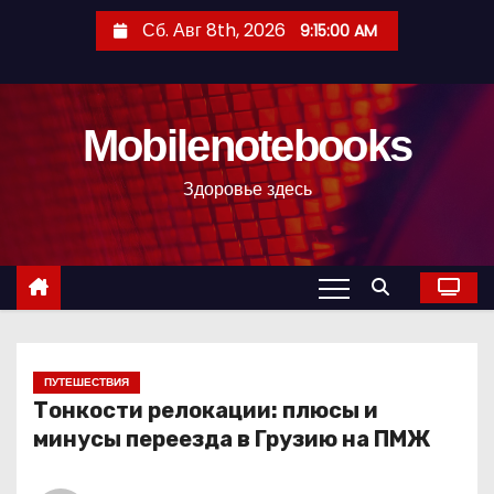
П
Сб. Авг 8th, 2026
9:15:01 AM
е
р
е
Mobilenotebooks
й
т
Здоровье здесь
и
к
с
о
д
е
р
ПУТЕШЕСТВИЯ
Тонкости релокации: плюсы и
ж
минусы переезда в Грузию на ПМЖ
и
м