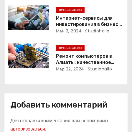
и
ПУТЕШЕСТВИЯ
с
Интернет-сервисы для
инвестирования в бизнес и
я
финансирования
Май 3, 2024
Studiohallo_
организаций
м
ПУТЕШЕСТВИЯ
Ремонт компьютеров в
Алматы: качественное
обслуживание и надежные
Мар 22, 2024
Studiohallo_
специалисты
Добавить комментарий
Для отправки комментария вам необходимо
авторизоваться
.