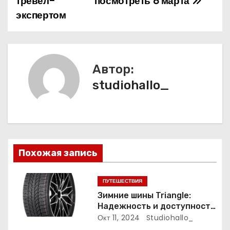
тревел-
посмотреть 8 марта
экспертом
г
а
ц
Автор:
и
studiohallo_
я
п
о
Похожая запись
з
ПУТЕШЕСТВИЯ
а
Зимние шины Triangle:
Надежность и доступность
п
для зимних дорог
Окт 11, 2024
Studiohallo_