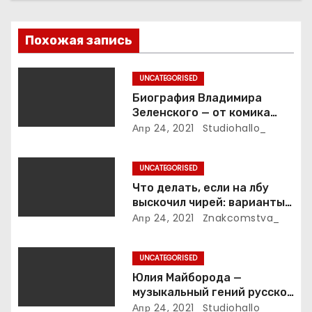
п
Похожая запись
о
з
UNCATEGORISED
Биография Владимира
а
Зеленского — от комика
студии «Квартал 95» до
Апр 24, 2021
Studiohallo_
п
президента Украины — все
этапы его пути к власти и
и
UNCATEGORISED
личная жизнь
Что делать, если на лбу
с
выскочил чирей: варианты
лечения
Апр 24, 2021
Znakcomstva_
я
м
UNCATEGORISED
Юлия Майборода —
музыкальный гений русской
эстрады и победительница
Апр 24, 2021
Studiohallo_