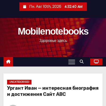
П
Пн. Авг 10th, 2026
4:32:42 AM
е
р
е
Mobilenotebooks
й
т
Здоровье здесь
и
к
с
о
д
е
р
UNCATEGORISED
Ургант Иван — интересная биография
ж
и достижения Сайт ABC
и
м