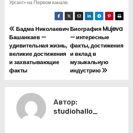
Ургант» на Первом канале.
Бадма Николаевич
Биография Mujeva
Н
Башанкаев —
— интересные
а
удивительная жизнь,
факты, достижения
великие достижения
и вклад в
в
и захватывающие
музыкальную
и
факты
индустрию
г
а
Автор:
ц
studiohallo_
и
я