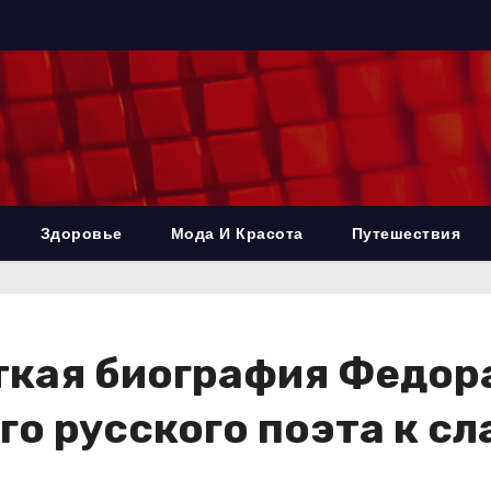
Здоровье
Мода И Красота
Путешествия
ткая биография Федора
го русского поэта к сл