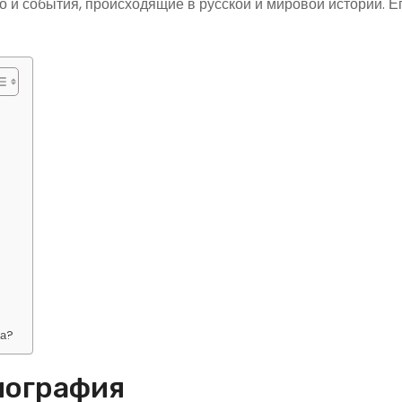
о и события, происходящие в русской и мировой истории. Е
ва?
иография