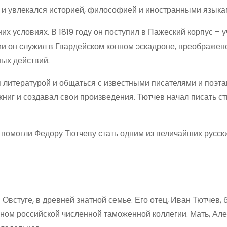
ал и увлекался историей, философией и иностранными языка
х условиях. В 1819 году он поступил в Пажеский корпус – 
ии он служил в Гвардейском конном эскадроне, преображен
ных действий.
литературой и общаться с известными писателями и поэта
книг и создавал свои произведения. Тютчев начал писать ст
помогли Федору Тютчеву стать одним из величайших русск
Овстуге, в древней знатной семье. Его отец, Иван Тютчев, 
ом российской численной таможенной коллегии. Мать, Ал