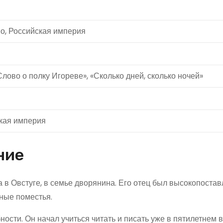
во, Российская империя
Слово о полку Игореве», «Сколько дней, сколько ночей»
ская империя
ние
а в Овстуге, в семье дворянина. Его отец был высокопоста
ные поместья.
сти. Он начал учиться читать и писать уже в пятилетнем в