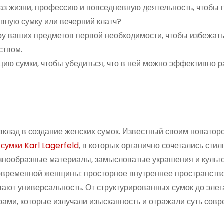
аз жизни, профессию и повседневную деятельность, чтобы п
евную сумку или вечерний клатч?
еру ваших предметов первой необходимости, чтобы избежат
ством.
цию сумки, чтобы убедиться, что в ней можно эффективно р
вклад в создание женских сумок. Известный своим новатор
сумки Karl Lagerfeld
, в которых органично сочетались стил
азнообразные материалы, замысловатые украшения и культ
овременной женщины: просторное внутреннее пространство
ают универсальность. От структурированных сумок до эле
рами, которые излучали изысканность и отражали суть сов