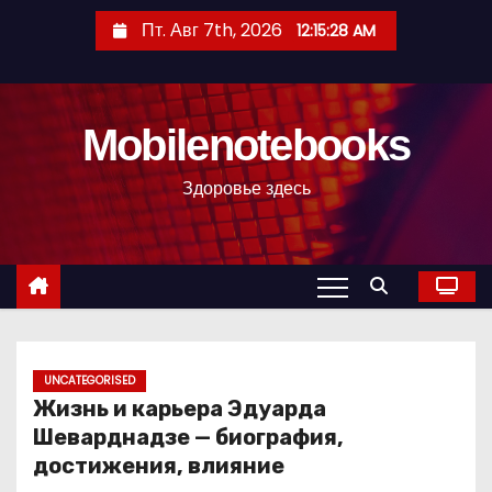
П
Пт. Авг 7th, 2026
12:15:29 AM
е
р
е
Mobilenotebooks
й
т
Здоровье здесь
и
к
с
о
д
е
р
UNCATEGORISED
Жизнь и карьера Эдуарда
ж
Шеварднадзе — биография,
и
достижения, влияние
м