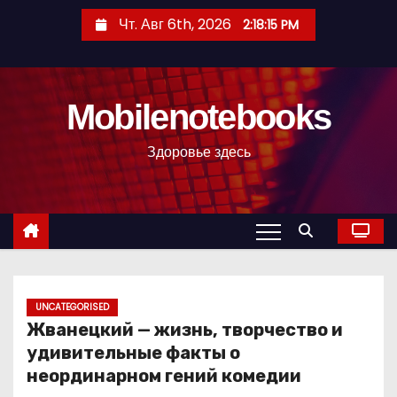
П
Чт. Авг 6th, 2026
2:18:17 PM
е
р
е
Mobilenotebooks
й
т
Здоровье здесь
и
к
с
о
д
е
р
UNCATEGORISED
Жванецкий — жизнь, творчество и
ж
удивительные факты о
и
неординарном гений комедии
м