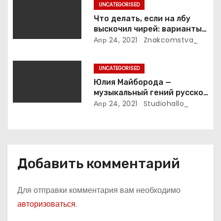
и
UNCATEGORISED
личная жизнь
Что делать, если на лбу
с
выскочил чирей: варианты
лечения
Апр 24, 2021
Znakcomstva_
я
м
UNCATEGORISED
Юлия Майборода —
музыкальный гений русской
эстрады и победительница
Апр 24, 2021
Studiohallo_
международных конкурсов
Добавить комментарий
Для отправки комментария вам необходимо
авторизоваться
.