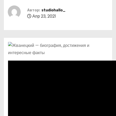
о
м
Автор:
studiohallo_
Апр 23, 2021
у