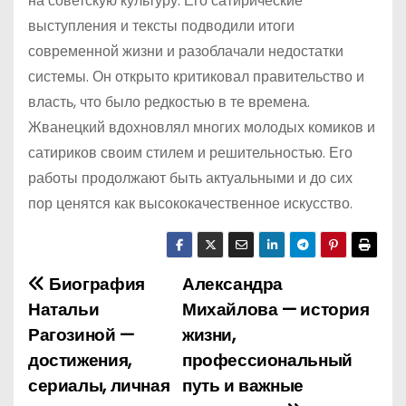
на советскую культуру. Его сатирические
выступления и тексты подводили итоги
современной жизни и разоблачали недостатки
системы. Он открыто критиковал правительство и
власть, что было редкостью в те времена.
Жванецкий вдохновлял многих молодых комиков и
сатириков своим стилем и решительностью. Его
работы продолжают быть актуальными и до сих
пор ценятся как высококачественное искусство.
Биография
Александра
Н
Натальи
Михайлова — история
а
Рагозиной —
жизни,
достижения,
профессиональный
в
сериалы, личная
путь и важные
и