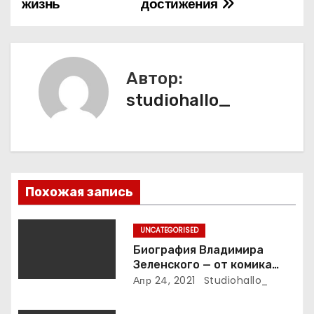
жизнь
достижения
г
а
Автор:
ц
studiohallo_
и
я
п
Похожая запись
о
з
UNCATEGORISED
Биография Владимира
а
Зеленского — от комика
студии «Квартал 95» до
Апр 24, 2021
Studiohallo_
п
президента Украины — все
этапы его пути к власти и