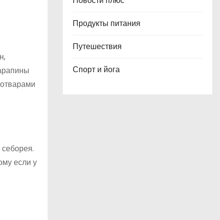
Новости плюс
Продукты питания
Путешествия
н,
Спорт и йога
царапины
 отварами
 себорея.
ому если у