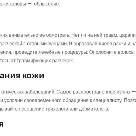
кожи головы — облысение.
их внимательно ее осмотреть. Нет ли на ней травм, царапи
расческой с острыми зубцами. В образовавшиеся ранки и 
щения, проведите лечебные процедуры. Ополосните волосы
ьтесь от травмирующих расчесок.
вания кожи
гических заболеваний. Самое распространенное из них —
ри условии своевременного обращения к специалисту. Поэт
адывайте посещение трихолога или дерматолога.
я