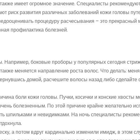
также имеет огромное значение. Специалисты рекомендую
ают риск развития различных заболеваний кожи головы пут
 недооценивать процедуру расчесывания – это прекрасный 
ная профилактика болезней.
ы. Например, боковые проборы у популярных сегодня стриж
также меняется направление роста волос. Что делать: меня
 Вернувшись домой, расчешите волосы назад либо сделайте
чина боли кожи головы. Пучки, косички и конские хвосты м
очень болезненным. По этой причине крайне желательно ис
лять шпильками и невидимками. На ночь специалисты реком
тдохнула.
еску, а потом вдруг кардинально изменили имидж, в этом сл