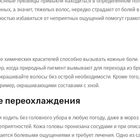
осяные луковицы привыкли находиться в определенном по
ных, а значит, тяжелых волос, нередко страдают от болей в
ностью избавиться от неприятных ощущений помогут грамо
е химических красителей способно вызывать кожные боли.
ер, когда природный пигмент вымывают для перехода из бр
окрашивайте волосы без острой необходимости. Кроме того,
ример, окрашивающими составами с хной.
те переохлаждения
и ходить без головного убора в любую погоду, даже в мороз
еприятностей. Кожа головы пронизана сосудами и при опи
дается болевыми ощущениями и требует лечения. Одно из 