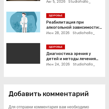
психиатрических клиниках
Авг 5, 2026
Studiohallo_
з
а
ЗДОРОВЬЕ
Реабилитация при
п
алкогольной зависимости:
индивидуальные
Июн 28, 2026
Studiohallo_
и
программы, психотерапия и
ресоциализация при
с
ЗДОРОВЬЕ
анонимном подходе
Диагностика зрения у
я
детей и методы лечения
детской близорукости,
Июн 24, 2026
Studiohallo_
м
косоглазия и амблиопии
Добавить комментарий
Для отправки комментария вам необходимо