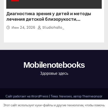
Диагностика зрения у детей и методы
лечения детской близорукости,
косоглазия и амблиопии
Июн 24, 2026
Studiohallo_
Mobilenotebooks
Здоровье здесь
Сайт работает на WordPress
|
Тема: Newses, автор
Themeansar
Этот сайт использует куки-файлы и другие технологии, чтобы помочь
Home
Sample Page
Авторам и правообладателям