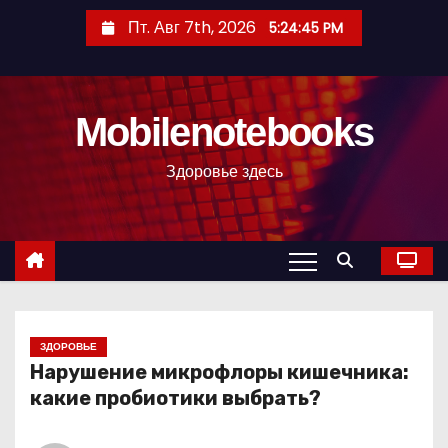
П
Пт. Авг 7th, 2026
5:24:46 PM
е
р
е
Mobilenotebooks
й
т
Здоровье здесь
и
к
с
о
д
е
р
ЗДОРОВЬЕ
Нарушение микрофлоры кишечника:
ж
какие пробиотики выбрать?
и
м