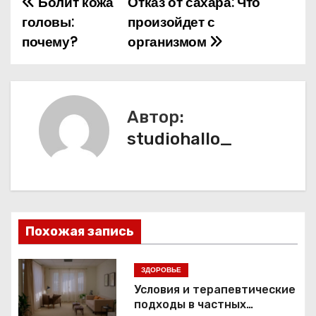
Болит кожа
Отказ от сахара: Что
Н
головы:
произойдет с
а
почему?
организмом
в
и
Автор:
г
studiohallo_
а
ц
и
Похожая запись
я
п
ЗДОРОВЬЕ
Условия и терапевтические
о
подходы в частных