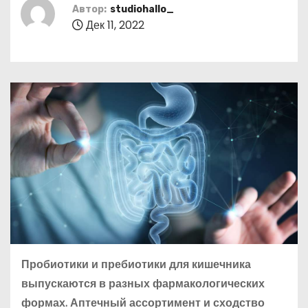
о
Автор:
studiohallo_
Дек 11, 2022
м
у
Пробиотики и пребиотики для кишечника
выпускаются в разных фармакологических
формах. Аптечный ассортимент и сходство