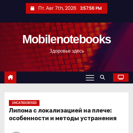
П
Пт. Авг 7th, 2026
3:57:58 PM
е
р
е
Mobilenotebooks
й
т
Здоровье здесь
и
к
с
о
д
е
р
UNCATEGORISED
Липома с локализацией на плече:
ж
особенности и методы устранения
и
м