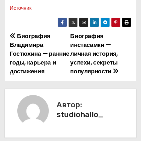
Источник
Биография
Биография
Н
Владимира
инстасамки —
а
Гостюхина — ранние
личная история,
годы, карьера и
успехи, секреты
в
достижения
популярности
и
г
а
Автор:
studiohallo_
ц
и