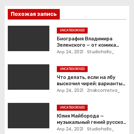
я
п
Похожая запись
о
UNCATEGORISED
з
Биография Владимира
Зеленского — от комика
а
студии «Квартал 95» до
Апр 24, 2021
Studiohallo_
президента Украины — все
п
этапы его пути к власти и
UNCATEGORISED
личная жизнь
и
Что делать, если на лбу
выскочил чирей: варианты
с
лечения
Апр 24, 2021
Znakcomstva_
я
UNCATEGORISED
м
Юлия Майборода —
музыкальный гений русской
эстрады и победительница
Апр 24, 2021
Studiohallo_