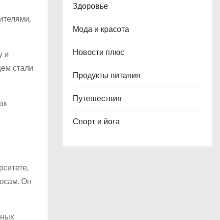
Здоровье
ителями,
Мода и красота
Новости плюс
у и
щем стали
Продукты питания
Путешествия
ак
Спорт и йога
рситете,
осам. Он
чных