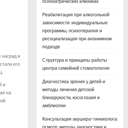
психиатрических клиниках
Реабилитация при алкогольной
зависимости: индивидуальные
программы, психотерапия и
ресоциализация при анонимном
подходе
 наград и
Структура и принципы работы
 стала его
центра семейной стоматологии
ц.
Диагностика зрения у детей и
й и
методы лечения детской
ая на
близорукости, косоглазия и
кой
амблиопии
Консультация акушера-гинеколога:
ь
осмотр, методы диагностики и