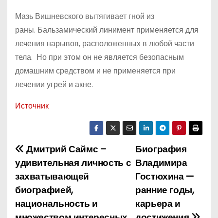
Мазь Вишневского вытягивает гной из
раны. Бальзамический линимент применяется для
лечения нарывов, расположенных в любой части
тела. Но при этом он не является безопасным
домашним средством и не применяется при
лечении угрей и акне.
Источник
Дмитрий Саймс –
Биография
Н
удивительная личность с
Владимира
а
захватывающей
Гостюхина —
биографией,
ранние годы,
в
национальность и
карьера и
и
множеством интересных
достижения