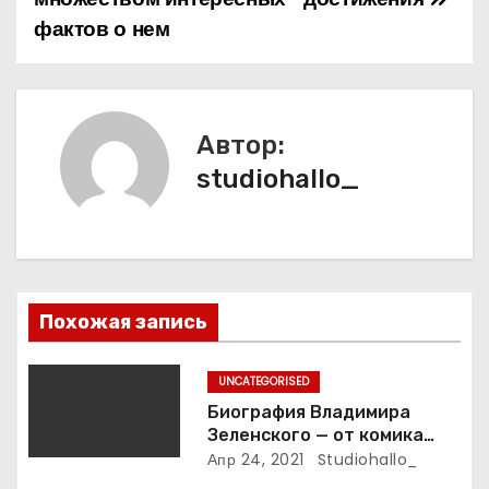
фактов о нем
г
а
ц
Автор:
и
studiohallo_
я
п
о
Похожая запись
з
UNCATEGORISED
а
Биография Владимира
Зеленского — от комика
п
студии «Квартал 95» до
Апр 24, 2021
Studiohallo_
президента Украины — все