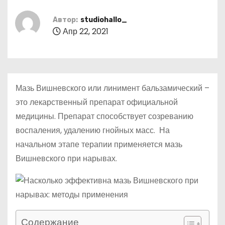
о
м
Автор:
studiohallo_
Апр 22, 2021
у
Мазь Вишневского или линимент бальзамический –
это лекарственный препарат официальной
медицины. Препарат способствует созреванию
воспаления, удалению гнойных масс. На
начальном этапе терапии применяется мазь
Вишневского при нарывах.
Содержание