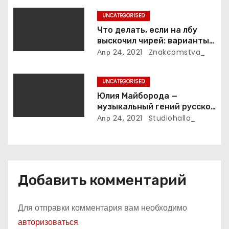
и
этапы его пути к власти и
UNCATEGORISED
личная жизнь
с
Что делать, если на лбу
выскочил чирей: варианты
я
лечения
Апр 24, 2021
Znakcomstva_
м
UNCATEGORISED
Юлия Майборода —
музыкальный гений русской
эстрады и победительница
Апр 24, 2021
Studiohallo_
международных конкурсов
Добавить комментарий
Для отправки комментария вам необходимо
авторизоваться
.