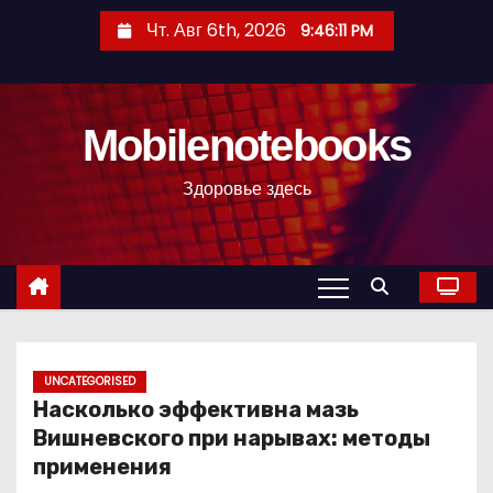
П
Чт. Авг 6th, 2026
9:46:12 PM
е
р
е
Mobilenotebooks
й
т
Здоровье здесь
и
к
с
о
д
е
р
UNCATEGORISED
Насколько эффективна мазь
ж
Вишневского при нарывах: методы
и
применения
м