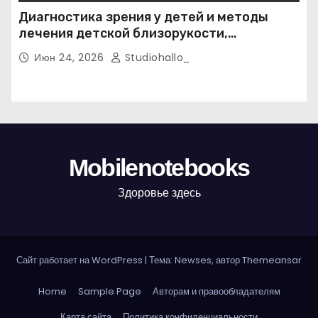
Диагностика зрения у детей и методы
лечения детской близорукости,
косоглазия и амблиопии
Июн 24, 2026
Studiohallo_
Mobilenotebooks
Здоровье здесь
Сайт работает на WordPress
|
Тема: Newses, автор
Themeansar
Home
Sample Page
Авторам и правообладателям
Карта сайта
Политика конфиденциальности